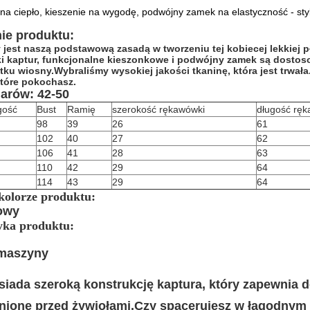
na ciepło, kieszenie na wygodę, podwójny zamek na elastyczność - sty
e produktu:
ty jest naszą podstawową zasadą w tworzeniu tej kobiecej lekkiej 
ki kaptur, funkcjonalne kieszonkowe i podwójny zamek są dostos
tku wiosny.Wybraliśmy wysokiej jakości tkaninę, która jest trwała
tóre pokochasz.
iarów: 42-50
gość
Bust
Ramię
szerokość rękawówki
długość rę
98
39
26
61
102
40
27
62
106
41
28
63
110
42
29
64
114
43
29
64
kolorze produktu:
towy
yka produktu:
 maszyny
siada szeroką konstrukcję kaptura, który zapewnia 
onione przed żywiołami.Czy spacerujesz w łagodnym