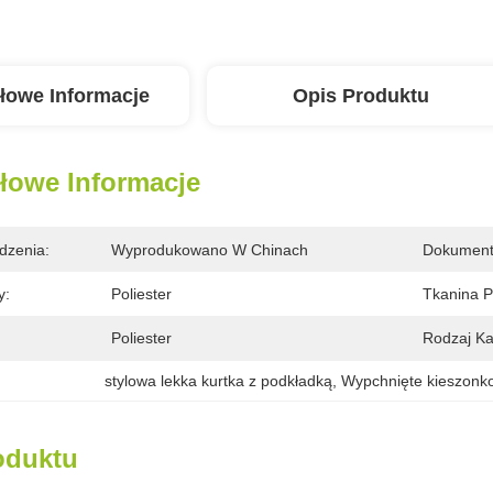
łowe Informacje
Opis Produktu
łowe Informacje
dzenia:
Wyprodukowano W Chinach
Dokument
y:
Poliester
Tkanina 
Poliester
Rodzaj Ka
stylowa lekka kurtka z podkładką
, 
Wypchnięte kieszonk
oduktu