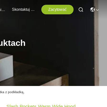
Skontaktuj Się Z Nami
Zacytować
Wydarzenia
uktach
tka z podkładką,
Slash Pockets Warm Wide Hood