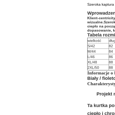
Szeroka kaptura 
Wprowadzeni
Klient-centrici
wizualne.Szero
ciepło na począ
dopasowanie, k
Tabela rozm
wielkość
dłu
S/42
82
M/44
84
L/46
86
XL/48
88
2XL/50
88
Informacje o 
Biały / fiole
Charakteryst
Projekt
Ta kurtka po
ciepło i chr