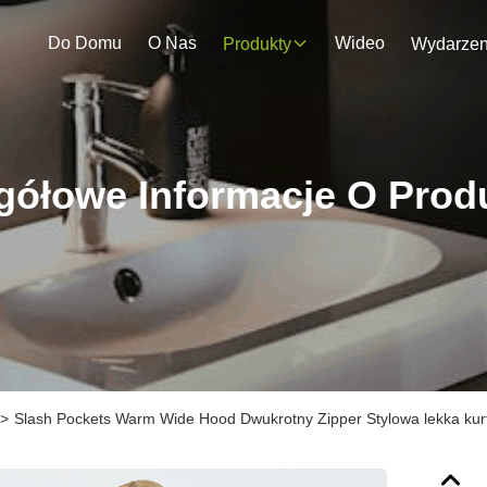
Do Domu
O Nas
Wideo
Produkty
gółowe Informacje O Prod
>
Slash Pockets Warm Wide Hood Dwukrotny Zipper Stylowa lekka kur