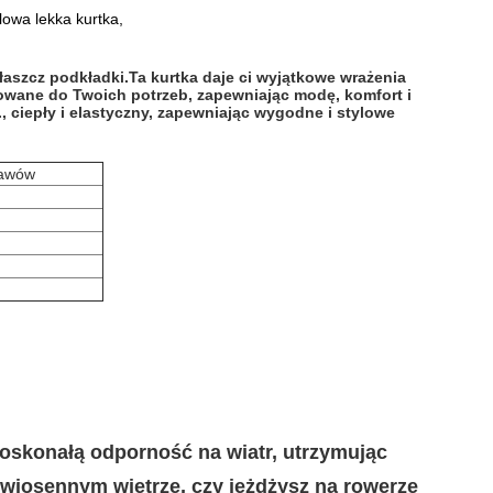
lowa lekka kurtka,
płaszcz podkładki.Ta kurtka daje ci wyjątkowe wrażenia
owane do Twoich potrzeb, zapewniając modę, komfort i
., ciepły i elastyczny, zapewniając wygodne i stylowe
kawów
doskonałą odporność na wiatr, utrzymując
 wiosennym wietrze, czy jeżdżysz na rowerze