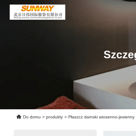
Szcze
Do domu
>
produkty
>
Płaszcz damski wiosenno-jesienny