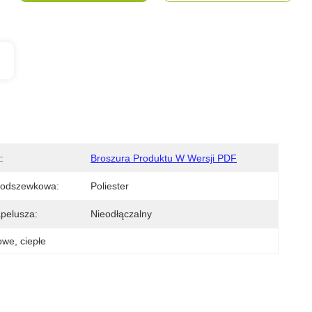
:
Broszura Produktu W Wersji PDF
Podszewkowa:
Poliester
pelusza:
Nieodłączalny
owe
, 
ciepłe