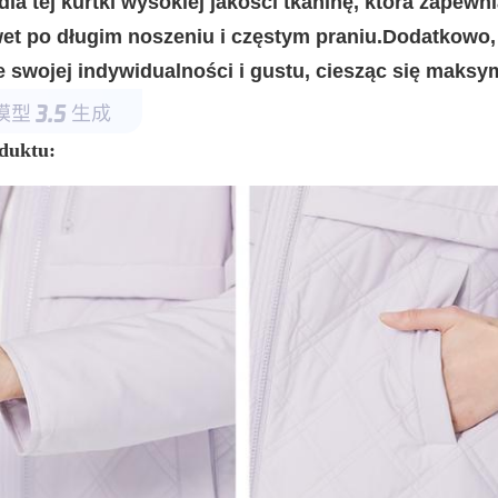
la tej kurtki wysokiej jakości tkaninę, która zapewni
et po długim noszeniu i częstym praniu.Dodatkowo, 
e swojej indywidualności i gustu, ciesząc się maks
oduktu: