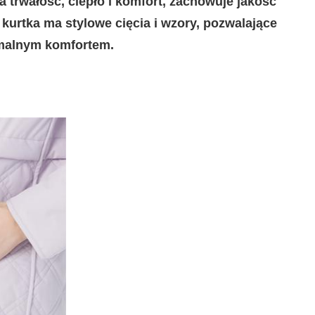
a trwałość, ciepło i komfort, zachowuje jakość
kurtka ma stylowe cięcia i wzory, pozwalające
ymalnym komfortem.