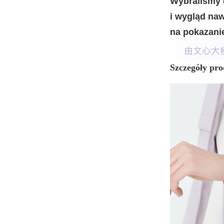
Wybraliśmy d
i wygląd naw
na pokazani
Szczegóły pr