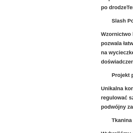
po drodzeTe
Slash P
Wzornictwo k
pozwala łatw
na wycieczkę
doświadczen
Projekt
Unikalna ko
regulować s
podwójny za
Tkanina 