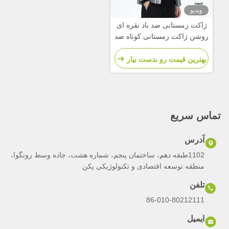
ویدیو
ژاکت زمستانی ضد باد نقره ای
روشن ژاکت زمستانی کوتاه ضد
آب ژاکت زمستانی مردانه
بهترین قیمت رو بدست بیار
تماس سریع
آدرس
1102طبقه دهم، ساختمان پنجم، شماره هشت، جاده وسط رونگوا،
منطقه توسعه اقتصادی و تکنولوژیکی پکن
تلفن
86-010-80212111
ایمیل