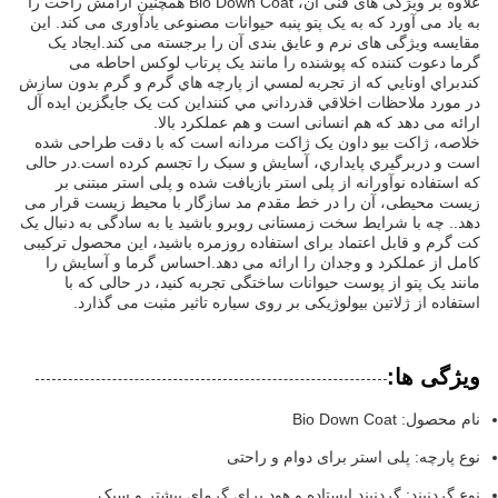
علاوه بر ویژگی های فنی آن، Bio Down Coat همچنین آرامش راحت را
به یاد می آورد که به یک پتو پنبه حیوانات مصنوعی یادآوری می کند. این
مقایسه ویژگی های نرم و عایق بندی آن را برجسته می کند.ایجاد یک
گرما دعوت کننده که پوشنده را مانند یک پرتاب لوکس احاطه می
کندبراي اونايي که از تجربه لمسي از پارچه هاي گرم و گرم بدون سازش
در مورد ملاحظات اخلاقي قدرداني مي کننداین کت یک جایگزین ایده آل
ارائه می دهد که هم انسانی است و هم عملکرد بالا.
خلاصه، ژاکت بيو داون يک ژاکت مردانه است که با دقت طراحی شده
است و دربرگيري پایداري، آسايش و سبک را تجسم کرده است.در حالی
که استفاده نوآورانه از پلی استر بازیافت شده و پلی استر مبتنی بر
زیست محیطی، آن را در خط مقدم مد سازگار با محیط زیست قرار می
دهد.. چه با شرایط سخت زمستانی روبرو باشید یا به سادگی به دنبال یک
کت گرم و قابل اعتماد برای استفاده روزمره باشید، این محصول ترکیبی
کامل از عملکرد و وجدان را ارائه می دهد.احساس گرما و آسایش را
مانند یک پتو از پوست حیوانات ساختگی تجربه کنید، در حالی که با
استفاده از ژلاتین بیولوژیکی بر روی سیاره تاثیر مثبت می گذارد.
ویژگی ها:
نام محصول: Bio Down Coat
نوع پارچه: پلی استر برای دوام و راحتی
نوع گردنبند: گردنبند ایستاده و هود برای گرمای بیشتر و سبک