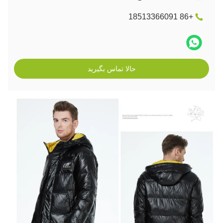
+86 18513366091
حالا تماس بگیرید