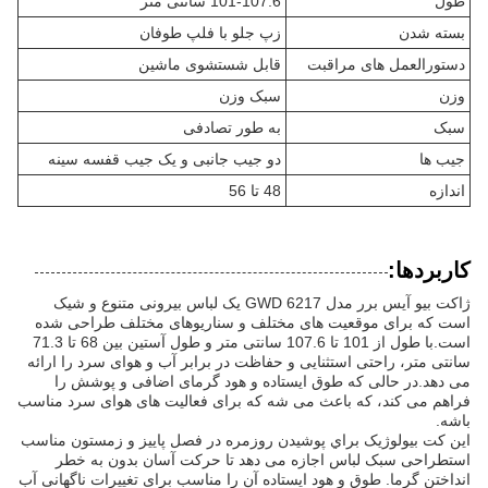
طول
101-107.6 سانتی متر
بسته شدن
زپ جلو با فلپ طوفان
دستورالعمل های مراقبت
قابل شستشوی ماشین
وزن
سبک وزن
سبک
به طور تصادفی
جیب ها
دو جیب جانبی و یک جیب قفسه سینه
اندازه
48 تا 56
کاربردها:
ژاکت بیو آیس برر مدل GWD 6217 یک لباس بیرونی متنوع و شیک
است که برای موقعیت های مختلف و سناریوهای مختلف طراحی شده
است.با طول از 101 تا 107.6 سانتی متر و طول آستین بین 68 تا 71.3
سانتی متر، راحتی استثنایی و حفاظت در برابر آب و هوای سرد را ارائه
می دهد.در حالی که طوق ایستاده و هود گرمای اضافی و پوشش را
فراهم می کند، که باعث می شه که برای فعالیت های هوای سرد مناسب
باشه.
اين کت بيولوژيک براي پوشيدن روزمره در فصل پاييز و زمستون مناسب
استطراحی سبک لباس اجازه می دهد تا حرکت آسان بدون به خطر
انداختن گرما. طوق و هود ایستاده آن را مناسب برای تغییرات ناگهانی آب