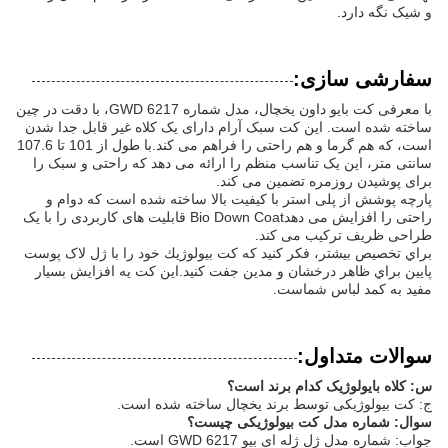
و شیک نگه دارد.
سفارشی سازی:
با معرفی کت بایو داون یخچال، مدل شماره GWD 6217، با دقت در چین
ساخته شده است. این کت سبک آرام دارای یک کلاه غیر قابل جدا شدن
است، که هم گرما و هم راحتی را فراهم می کند.با طول از 101 تا 107.6
سانتی متر، این یک تناسب منظم را ارائه می دهد که راحتی و سبک را
برای پوشیدن روزمره تضمین می کند.
پارچه پوشش از پلی استر با کیفیت بالا ساخته شده است که دوام و
راحتی را افزایش می دهدBio Down Coat قابلیت های کاربردی را با یک
طراحی ظریف ترکیب می کند.
براي تخصيص بيشتر، فکر کنيد که کت بيولوژيك خود را با ژل لاک پوست
پايين براي ظاهر درخشان و مدين جفت كنيد.اين کت يه افزايش بسيار
مفيد به کمد لباس شماست.
سوالات متداول:
س: کلاه بایولوژیک کدام برند است؟
ج: کت بیولوژیکی توسط برند یخچال ساخته شده است.
سوال: شماره مدل کت بیولوژیکی چیست؟
جواب: شماره مدل ژل ژله ای بیو GWD 6217 است.