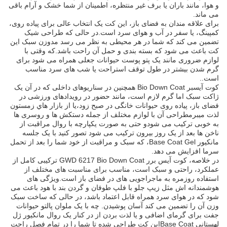
و هوا، مانند باران یا برف غیر منتظره، اطمینان از شما خشک و آرام باقی
می ماند.
برای علاقه مندان به فضای باز، این کت یک انتخاب عالی برای پیاده روی،
کمپینگ، یا سفر در آب و هوای سرد است.در حالی که طراحی شیک
تضمین می کند که شما در هر محیطی به نظر می رسد مدوزن سبک این
کت باعث می شود که بسته بندی و حمل آن راحت باشد.که وقتی با
لوازم ضروری مانند یک پتو پوست حیوانات جعلی همراه می شود برای
گرم شدن بیشتر در طول توقف استراحت یا شب های سرد مناسب
است..
کوت آیسبر Bio Down Coat همچنین در سناریوهای داخلی که در آن یک
ژاکت سبک اما گرم لازم است، مانند حضور در رویدادهای ورزشی در
فضای باز، پیاده روی حیوانات خانگی در صبح زود،يا از بازار هاي زمستون
لذت ميبرمطراحی آن با لوازم مختلف از جمله دستکش ها و روسری ها
به خوبی ترکیب می شودو حتی به صورت یکپارچه با روال مراقبت از
ناخن ها بعد از یک روز بیرون ترکیب می شود تصور کنید با یک جلسه
مانکیور Base Coat Gel، که سبک و مراقبت از خود شما را بعد از تحمل
سرما افزایش می دهد.
در خلاصه، کوت آیس برر GWD 6217 Bio Down Coat ترکیبی کامل از
عملکرد، راحتی و سبک است، مناسب برای مناسبت های مختلف از
استفاده روزمره به ماجراجویی های در فضای باز است.ویژگی های
هوشمندانه اش مثل زیپ جلو با فلپ طوفان و گردن بند با هود باعث می
شود که در هوای سرد همراه قابل اعتماد باشد، در حالی که ساخت سبک
وزن آن را تضمین می کند آسان پوشیدن. چه با یک ملوان پالتو حیوانات
جفت برای گرمای اضافی و یا لذت بردن از در کنار یک روال مانکیور ژل
لهستانی Base Coatاین کت طراحی شده تا شما را در تمام فصل راحت