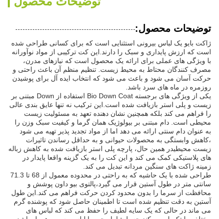
توضیحات محصول
توضیحات محصول:
ژاکت بایو یک لباس بیرونی استثنایی است که برای کسانی طراحی شده
است که ارزش پایداری و سبک را دارند.این کت ترکیبی از مواد نوآورانه
با ویژگی های عملی برای ارائه یک محصول است که نیازهای مدرن،
مصرف کنندگان محتاط به محیط زیست. تنظیم منظم آن باعث راحتی و
حرکت آسان می شود و باعث می شود که انتخاب ایده آل برای پوشیدن
روزمره در ماه های سرد باشد.
یکی از ویژگی های برجسته Bio Down Coat استفاده از Down مبتنی بر
زیست و پلی استر بازیافت شده است.این ترکیب نه تنها عایق بندی عالی
را فراهم می کند بلکه همچنین نشان دهنده تعهد به مسئولیت زیست
محیطی است. دام مبتنی بر بیولوژیک همان گرما و کیفیت سبک وزن را
به عنوان دام سنتی ارائه می دهد اما از مواد تجدید پذیر تهیه می شود
،کاهش وابستگی به محصولات حیوانی و به حداقل رساندن تاثیرات
زیست محیطیدر همین حال، پارچه پلی استر بازیافت شده به کاهش زباله
های پلاستیکی کمک می کند و این کت را به یک گزینه واقعا پایدار در
زمینه ژاکت های سنگین مردانه تبدیل می کند.
طراحی شده با یک حاشیه که به راحتی در محدوده معمول از 68 تا 71.3
سانتی متر در طول آستین قرار می گیرد،پالتوی بیو داون پوشش و
محافظت از سرما را بدون محدود کردن حرکت فراهم می کند.این طول
آستین به دقت تنظیم شده است تا اطمینان حاصل شود که پوشنده گرم
می ماند در حالی که یک سایه لطیف را حفظ می کند که لباس های