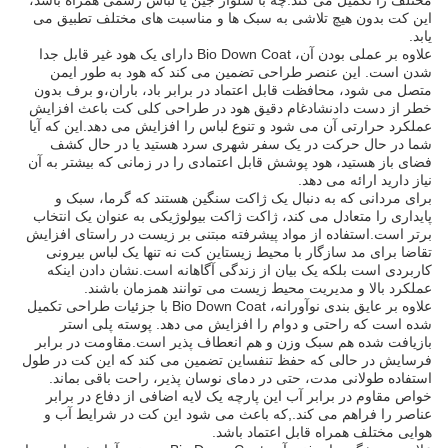
مختلف را تکمیل می کند.چه با شلوار جین یا لباس رسمی همراه باشد،
این کت بدون هیچ تلاشی به سبک ها و مناسبت های مختلف تطبیق می
یابد.
علاوه بر عملی بودن آن، Bio Down Coat دارای یک هود غیر قابل جدا
شدن است. این عنصر طراحی تضمین می کند که هود به طور ایمن
متصل می شود، محافظت قابل اعتماد در برابر باد، باران،و برف بدون
خطر از دست دادنشادغام دقیق هود در طراحی کلی کت باعث افزایش
عملکرد حرارتی آن می شود و تنوع لباس را افزایش می دهد.این که آیا
شما در حال حرکت در یک سفر شهری سرد هستید یا در حال کشف
فضای باز هستید، هود پوشش قابل اعتمادی را در زمانی که بیشتر به آن
نیاز دارید ارائه می دهد.
برای مردانی که به دنبال یک ژاکت سنگین هستند که گرما، سبک و
پایداری را متعادل می کند، ژاکت ژاکت بیولوژیکی به عنوان یک انتخاب
برتر است.استفاده از مواد پیشرفته مبتنی بر زیست در راستای افزایش
تقاضا برای مد سازگار با محیط زیستاین کت نه تنها یک لباس بیرونی
کاربردی است بلکه یک بیان از زندگی آگاهانه است.نشان دادن اینکه
عملکرد بالا و مدیریت محیط زیست می توانند همزمان باشند.
علاوه بر عایق بندی نوآورانه، Bio Down Coat با جزئیات طراحی تکمیل
شده است که راحتی و دوام را افزایش می دهد. پوسته پلی استر
بازیافت شده هم سبک وزن و هم انعطاف پذیر است.مقاومت در برابر
فرسایش در حالی که حفظ تنفساین تضمین می کند که این کت در طول
استفاده طولانی مدت، حتی در دمای نوسان پذیر، راحت باقی بماند.
خواص مقاوم در برابر آب این پارچه یک لایه اضافی از دفاع در برابر
عناصر را فراهم می کند.,که باعث می شود این کت در شرایط آب و
هوایی مختلف همراه قابل اعتماد باشد.