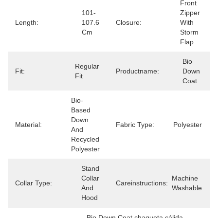
Front 
101-
Zipper 
Length:
107.6 
Closure:
With 
Cm
Storm 
Flap
Bio 
Regular 
Fit:
Productname:
Down 
Fit
Coat
Bio-
Based 
Down 
Material:
Fabric Type:
Polyester
And 
Recycled 
Polyester
Stand 
Collar 
Machine 
Collar Type:
Careinstructions:
And 
Washable
Hood
Bio Down Coat chaqueta cálida 