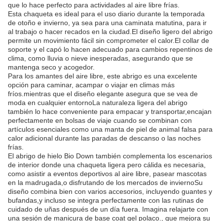
que lo hace perfecto para actividades al aire libre frías.
Esta chaqueta es ideal para el uso diario durante la temporada
de otoño e invierno, ya sea para una caminata matutina, para ir
al trabajo o hacer recados en la ciudad.El diseño ligero del abrigo
permite un movimiento fácil sin comprometer el calor.El collar de
soporte y el capó lo hacen adecuado para cambios repentinos de
clima, como lluvia o nieve inesperadas, asegurando que se
mantenga seco y acogedor.
Para los amantes del aire libre, este abrigo es una excelente
opción para caminar, acampar o viajar en climas más
fríos.mientras que el diseño elegante asegura que se vea de
moda en cualquier entornoLa naturaleza ligera del abrigo
también lo hace conveniente para empacar y transportar,encajan
perfectamente en bolsas de viaje cuando se combinan con
artículos esenciales como una manta de piel de animal falsa para
calor adicional durante las paradas de descanso o las noches
frías.
El abrigo de hielo Bio Down también complementa los escenarios
de interior donde una chaqueta ligera pero cálida es necesaria,
como asistir a eventos deportivos al aire libre, pasear mascotas
en la madrugada,o disfrutando de los mercados de inviernoSu
diseño combina bien con varios accesorios, incluyendo guantes y
bufandas,y incluso se integra perfectamente con las rutinas de
cuidado de uñas después de un día fuera. Imagina relajarte con
una sesión de manicura de base coat gel polaco., que mejora su