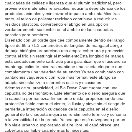
cualidades de calidez y ligereza que el plumín tradicional, pero
proviene de materiales renovables.reducir la dependencia de los
productos animales y minimizar el impacto ambientalMientras
tanto, el tejido de poliéster reciclado contribuye a reducir los
residuos plásticos, convirtiendo el abrigo en una opción
verdaderamente sostenible en el ámbito de las chaquetas
pesadas para hombres.
Diseñado con un borde que cae cómodamente dentro del rango
típico de 68 a 71.3 centímetros de longitud de manga,el abrigo
de baja biológica proporciona una amplia cobertura y protección
contra el frío sin restringir el movimientoEsta longitud de manga
está cuidadosamente calibrada para garantizar que el usuario se
mantenga caliente mientras mantiene una silueta elegante que
complementa una variedad de atuendos.Ya sea combinado con
pantalones vaqueros o con ropa más formal, este abrigo se
adapta sin esfuerzo a diferentes estilos y ocasiones.
Además de su practicidad, el Bio Down Coat cuenta con una
capucha no desmontable. Este elemento de diseño asegura que
la capucha permanezca firmemente unida, proporcionando una
protección fiable contra el viento, la lluvia,y nieve sin el riesgo de
perderlaLa integración cuidadosa de la capucha en el diseño
general de la chaqueta mejora su rendimiento térmico y se suma
a la versatilidad de la prenda.Ya sea que esté navegando por un
frío viaje urbano o explorando el aire libre, el capó ofrece una
cobertura confiable cuando más lo necesitas.