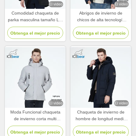
El video
El video
Comodidad chaqueta de
Abrigos de invierno de
parka masculina tamaño L a
chicos de alta tecnología
4XL chaqueta biológica con
resistente al viento
Obtenga el mejor precio
muchos bolsillos
Obtenga el mejor precio
resistente al aceite
impermeable chaqueta de
invierno
El video
El video
Moda Funcional chaqueta
Chaqueta de invierno de
de invierno corta multi
hombre de longitud media
bolsillo chaqueta baja corta
con cuatro bolsillos de punto
Obtenga el mejor precio
para hombres
Obtenga el mejor precio
con manguito chaqueta