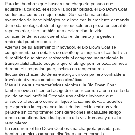
Para los hombres que buscan una chaqueta pesada que
equilibre la calidez, el estilo y la sostenibilidad, el Bio Down Coat
se destaca como la mejor opción.Su uso de materiales
avanzados de base biológica se alinea con la creciente demanda
de moda ecológicaEste abrigo no es sólo una pieza funcional de
ropa exterior, sino también una declaración de vida
consciente.demostrar que el alto rendimiento y la gestión
ambiental pueden coexistir.
Además de su aislamiento innovador, el Bio Down Coat se
complementa con detalles de diseño que mejoran el confort y la
durabilidad.que ofrece resistencia al desgaste manteniendo la
transpirabilidadEsto asegura que el abrigo permanezca cómodo
durante el uso prolongado, incluso en temperaturas
fluctuantes.,haciendo de este abrigo un compañero confiable a
través de diversas condiciones climáticas.
Más allá de sus características técnicas, la Bio Down Coat
también evoca el confort acogedor que recuerda a una manta de
piel de animal artificial.Creando una calidez invitante que
envuelve al usuario como un lujoso lanzamientoPara aquellos
que aprecian la experiencia táctil de los textiles cálidos y de
peluche sin comprometer consideraciones éticas,Este abrigo
ofrece una alternativa ideal que es a la vez humana y de alto
rendimiento.
En resumen, el Bio Down Coat es una chaqueta pesada para
hombres meticulosamente diseñada que encarna la