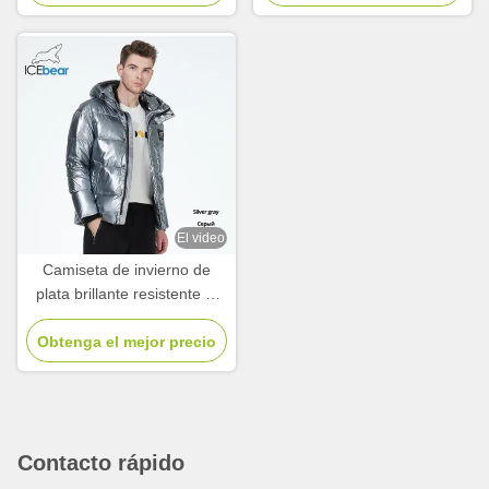
impermeable caliente
El video
Camiseta de invierno de
plata brillante resistente al
viento resistente al agua
Camiseta de invierno corta
Obtenga el mejor precio
gruesa de hombre Tejido
brillante
Contacto rápido