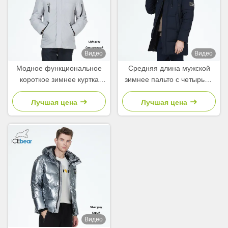
Видео
Видео
Модное функциональное
Средняя длина мужской
короткое зимнее куртка
зимнее пальто с четырьмя
многожобное короткое
карманами трикотажные
пальто для мужчин
манжеты теплые
Лучшая цена
Лучшая цена
водонепроницаемые куртки
Видео