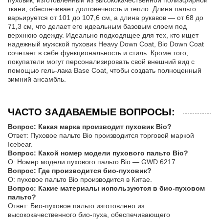
пуховик, изготовленный из высококачественной полиэфирной
ткани, обеспечивает долговечность и тепло. Длина пальто
варьируется от 101 до 107,6 см, а длина рукавов — от 68 до
71,3 см, что делает его идеальным базовым слоем под
верхнюю одежду. Идеально подходящее для тех, кто ищет
надежный мужской пуховик Heavy Down Coat, Bio Down Coat
сочетает в себе функциональность и стиль. Кроме того,
покупатели могут персонализировать свой внешний вид с
помощью гель-лака Base Coat, чтобы создать полноценный
зимний ансамбль.
ЧАСТО ЗАДАВАЕМЫЕ ВОПРОСЫ:
Вопрос: Какая марка производит пуховик Bio?
Ответ: Пуховое пальто Bio производится торговой маркой
Icebear.
Вопрос: Какой номер модели пухового пальто Bio?
О: Номер модели пухового пальто Bio — GWD 6217.
Вопрос: Где производится био-пуховик?
О: пуховое пальто Bio производится в Китае.
Вопрос: Какие материалы используются в био-пуховом
пальто?
Ответ: Био-пуховое пальто изготовлено из
высококачественного био-пуха, обеспечивающего