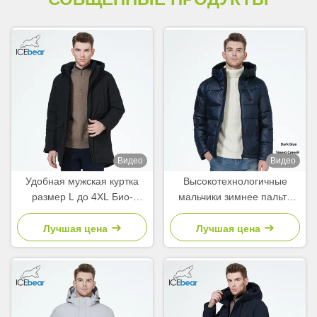
Видео
Видео
Удобная мужская куртка
Высокотехнологичные
размер L до 4XL Био-
мальчики зимнее пальто
кофточка с
ветростойкое маслостойкое
многочисленными
водонепроницаемое
Лучшая цена
Лучшая цена
карманами
зимнее куртка