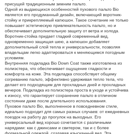
присущей традиционным зимним пальто.
Одной из выдающихся особенностей пухового пальто Bio
является его продуманный дизайн, включающий воротник-
стойку и прикрепляемый капюшон. Такое сочетание не только
повышает эстетическую привлекательность пальто, но и
обеспечивает дополнительную защиту от ветра и холода.
Воротник-стойка придает гладкий современный вид,
одновременно защищая шею, а капюшон добавляет
дополнительный слой тепла и универсальности, позволяя
владельцам легко адаптироваться к меняющимся погодным
условиям.
Внутренняя подкладка Bio Down Coat также изготовлена ​​из
полиэстера, что обеспечивает ощущение гладкости и
комфорта на коже. Эта подкладка способствует общему
согреванию пальто, эффективно удерживая тепло тела, что
делает его подходящим для прохладных дней и прохладных
вечеров. Подкладка из полиэстера проста в уходе и устойчива
к износу, что гарантирует сохранение пальто в отличном
состоянии даже после длительного использования.
Пуховое пальто Bio, выполненное в повседневном стиле,
идеально подходит для самых разных случаев: от ежедневных
поездок на работу до прогулок на выходных. Его
универсальный вид хорошо сочетается с различными
нарядами: как с джинсами и свитером, так и с более
формальной одеждой, создавая изысканный вид. Эта