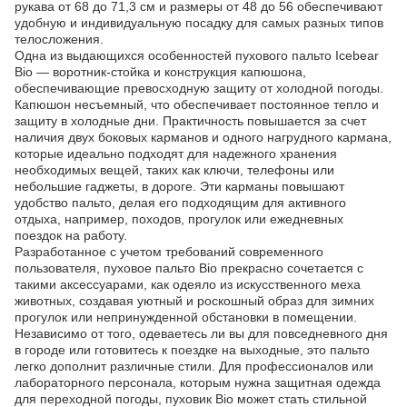
рукава от 68 до 71,3 см и размеры от 48 до 56 обеспечивают
удобную и индивидуальную посадку для самых разных типов
телосложения.
Одна из выдающихся особенностей пухового пальто Icebear
Bio — воротник-стойка и конструкция капюшона,
обеспечивающие превосходную защиту от холодной погоды.
Капюшон несъемный, что обеспечивает постоянное тепло и
защиту в холодные дни. Практичность повышается за счет
наличия двух боковых карманов и одного нагрудного кармана,
которые идеально подходят для надежного хранения
необходимых вещей, таких как ключи, телефоны или
небольшие гаджеты, в дороге. Эти карманы повышают
удобство пальто, делая его подходящим для активного
отдыха, например, походов, прогулок или ежедневных
поездок на работу.
Разработанное с учетом требований современного
пользователя, пуховое пальто Bio прекрасно сочетается с
такими аксессуарами, как одеяло из искусственного меха
животных, создавая уютный и роскошный образ для зимних
прогулок или непринужденной обстановки в помещении.
Независимо от того, одеваетесь ли вы для повседневного дня
в городе или готовитесь к поездке на выходные, это пальто
легко дополнит различные стили. Для профессионалов или
лабораторного персонала, которым нужна защитная одежда
для переходной погоды, пуховик Bio может стать стильной