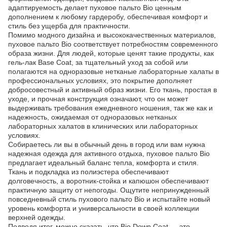
адаптируемость делает пуховое пальто Bio ценным
дополнением к любому гардеробу, обеспечивая комфорт и
стиль без ущерба для практичности.
Помимо модного дизайна и высококачественных материалов,
пуховое пальто Bio соответствует потребностям современного
образа жизни. Для людей, которые ценят такие продукты, как
гель-лак Base Coat, за тщательный уход за собой или
полагаются на одноразовые нетканые лабораторные халаты в
профессиональных условиях, это покрытие дополняет
добросовестный и активный образ жизни. Его ткань, простая в
уходе, и прочная конструкция означают, что он может
выдерживать требования ежедневного ношения, так же как и
надежность, ожидаемая от одноразовых нетканых
лабораторных халатов в клинических или лабораторных
условиях.
Собираетесь ли вы в обычный день в город или вам нужна
надежная одежда для активного отдыха, пуховое пальто Bio
предлагает идеальный баланс тепла, комфорта и стиля.
Ткань и подкладка из полиэстера обеспечивают
долговечность, а воротник-стойка и капюшон обеспечивают
практичную защиту от непогоды. Ощутите непринужденный
повседневный стиль пухового пальто Bio и испытайте новый
уровень комфорта и универсальности в своей коллекции
верхней одежды.
Подводя итог, можно сказать, что Bio Down Coat — это