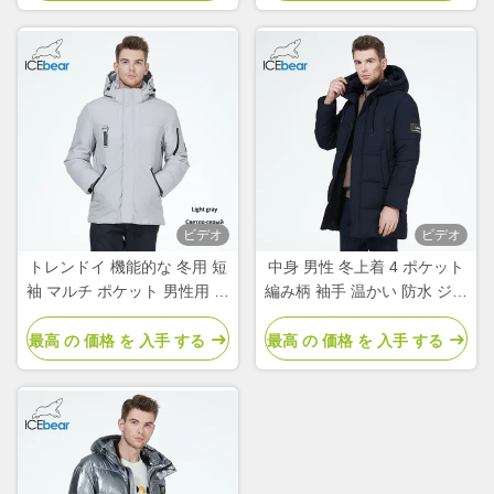
ビデオ
ビデオ
トレンドイ 機能的な 冬用 短
中身 男性 冬上着 4 ポケット
袖 マルチ ポケット 男性用 短
編み柄 袖手 温かい 防水 ジャ
袖 ダウンジャケット
ケット
最高 の 価格 を 入手 する
最高 の 価格 を 入手 する