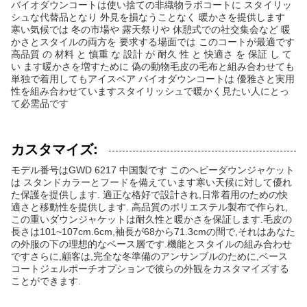
バイオダウンコートは使い捨ての非織物ラボコートに スタイリッ
シュな代替品となり 外見を損なうことなく 暖かさを提供します
寒い気候では 冬の市場や 露天祭りや 休憩式での社交集会など 暖
かさとスタイルの両方を 要求する場面では このコートが最適です
高品質 の 材料 と 慎重 な 設計 が 耐久 性 と 快適さ を 保証 し て
い ます暖かさを増すために 偽の動物毛皮の毛布と組み合わせても
単独で着用してもアイスベア バイオダウンコートは 優雅さと実用
性を組み合わせていますスタイリッシュで暖かく見たい人にとっ
て必需品です
カスタマイズ:
モデル番号はGWD 6217 中国製です このヘビーダウンジャケット
は スタンドカラーとフードを備えています寒い天候に対して優れ
た保護を提供します. 適正な格好で設計され,日常着用のための快
適さと移動性を提供します. 高品質のポリエステル製布で作られ,
この重いダウンジャケットは耐久性と暖かさを保証します.毛皮の
長さは101~107cm.6cm,袖長が68から71.3cmの間で,それはあなた
の外服の下の理想的なベース層です.機能とスタイルの組み合わせ
ですさらに,顧客は,完全な冬準備のアンサンブルのために,ベース
コートジェルポーチオプションで彼らの外観をカスタマイズする
ことができます.