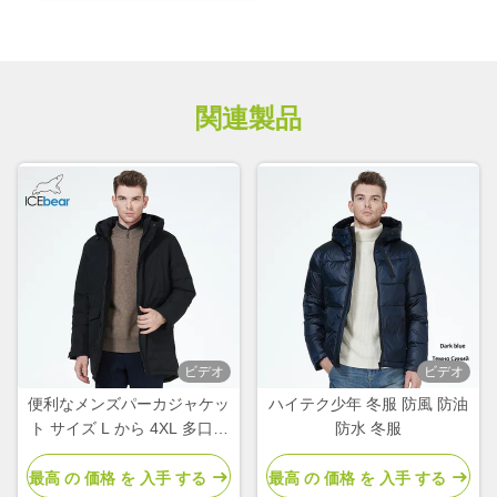
関連製品
ビデオ
ビデオ
便利なメンズパーカジャケッ
ハイテク少年 冬服 防風 防油
ト サイズ L から 4XL 多口袋
防水 冬服
のバイオダウンジャケット
最高 の 価格 を 入手 する
最高 の 価格 を 入手 する