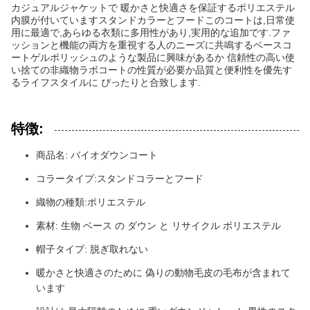
カジュアルジャケットで 暖かさと快適さを保証するポリエステル
内膜が付いていますスタンドカラーとフードこのコートは,日常使
用に最適で,あらゆる衣類に多用性があり,実用的な追加です.ファ
ッションと機能の両方を重視する人のニーズに共鳴するベースコ
ートゲルポリッシュのような製品に興味があるか 信頼性の高い使
い捨ての非織物ラボコートの性質が必要か品質と便利性を優先す
るライフスタイルに ぴったりと合致します.
特徴:
商品名: バイオダウンコート
コラータイプ:スタンドコラーとフード
織物の種類:ポリエステル
素材: 生物 ベース の ダウン と リサイクル ポリエステル
帽子タイプ: 脱ぎ取れない
暖かさと快適さのために 偽りの動物毛皮の毛布が含まれて
います