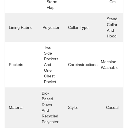
Storm 
Cm
Flap
Stand 
Collar 
Lining Fabric:
Polyester
Collar Type:
And 
Hood
Two 
Side 
Pockets 
Machine 
Pockets:
And 
Careinstructions:
Washable
One 
Chest 
Pocket
Bio-
Based 
Down 
Material:
Style:
Casual
And 
Recycled 
Polyester