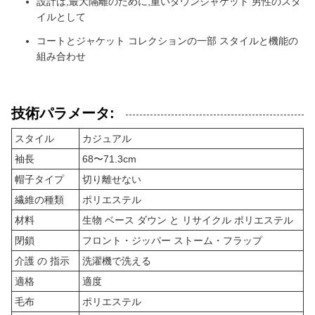
設計は,最大隔離のために,重いダウンジャケット 男性のスタ
イルとして
コートとジャケット コレクションの一部 スタイルと機能の
組み合わせ
技術パラメータ:
スタイル
カジュアル
袖長
68〜71.3cm
帽子タイプ
切り離せない
繊維の種類
ポリエステル
材料
生物 ベース ダウン と リサイクル ポリエステル
閉鎖
フロント・ジッパー ストーム・フラップ
介護 の 指示
洗濯機で洗える
適格
適度
毛布
ポリエステル