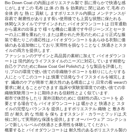
Bio Down Coat の内面はポリエステル製で 肌に滑らかで快適な感
じがしますこの 毛布 は,体 の 熱 を 効果的に 閉じ込め て,毛布 の
全体 的 な 熱 に 貢献 し ますポリエステル内膜は メンテナンスが
容易で 耐磨性があります長い使用後でも上質な状態に保たれる.
休閑なスタイルでデザインされた バイオダウンコートは 日常通勤
から週末の出張まで 様々な機会に最適です牛仔ジーンズとセータ
ーの上に層を重ねたり,または磨かれた外見のためにより正式な服
装で着たりこの適応性は,バイオダウンコートをあらゆる衣類に価
値のある追加物にしており,実用性を損なうことなく,快適さとスタ
イルの両方を提供します.
ファッションのデザインと高品質の素材に加えて バイオダウンコ
ートは 現代的なライフスタイルのニーズに対応しています精密な
自己ケアのためにBase Coat Gel Polishのような製品を評価した
り,プロの環境で使い捨ての非織物ラボコートを頼りにしたりする
人にとってこのコートは,慎重で活発なライフスタイルを補完しま
す. 繊維のケアが簡単で,耐久性のある構造により,日常の着 wearの
要求に耐えることができます.臨床や実験室環境での使い捨ての非
織物実験用コートに期待される信頼性とよく似ています.
都市で休憩をしたり 屋外活動のために 信頼性の高いコートを 必
要とする場合でも バイオダウンコートは 暖かさと 快適さと スタ
イルの完璧なバランスを 提供しますポリエステル 織物 と 敷き布
団 が 耐久 的 な 性能 を 保ち ますスタンド・カラーとフッドは,天
候に対して実用的な保護を提供します.オーバーウェア コレクショ
ンで新しいレベルの快適さと多用性を体験してください.
概要すると バイオダウンコートは 耐久性のあるポリエステル製の