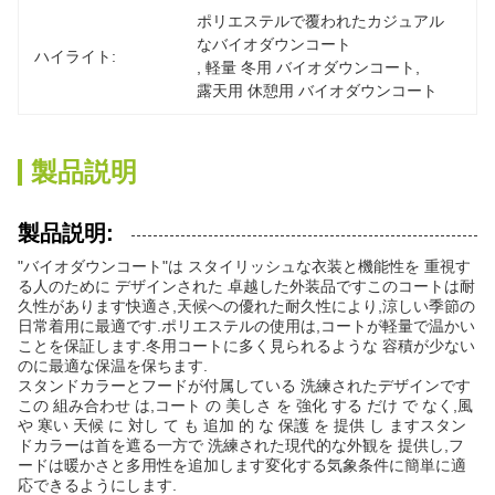
ポリエステルで覆われたカジュアル
なバイオダウンコート
ハイライト:
, 
軽量 冬用 バイオダウンコート
, 
露天用 休憩用 バイオダウンコート
製品説明
製品説明:
"バイオダウンコート"は スタイリッシュな衣装と機能性を 重視す
る人のために デザインされた 卓越した外装品ですこのコートは耐
久性があります快適さ,天候への優れた耐久性により,涼しい季節の
日常着用に最適です.ポリエステルの使用は,コートが軽量で温かい
ことを保証します.冬用コートに多く見られるような 容積が少ない
のに最適な保温を保ちます.
スタンドカラーとフードが付属している 洗練されたデザインです
この 組み合わせ は,コート の 美しさ を 強化 する だけ で なく,風
や 寒い 天候 に 対し て も 追加 的 な 保護 を 提供 し ますスタン
ドカラーは首を遮る一方で 洗練された現代的な外観を 提供し,フ
ードは暖かさと多用性を追加します変化する気象条件に簡単に適
応できるようにします.