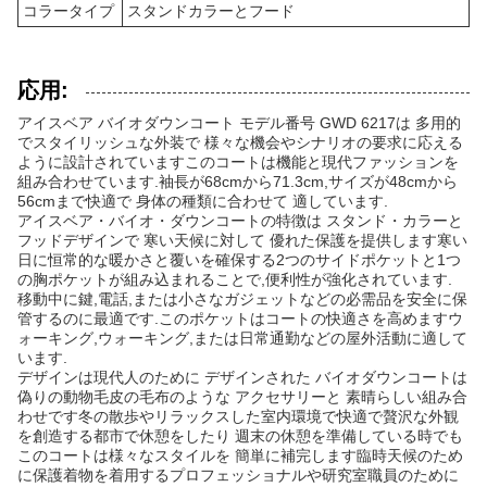
コラータイプ
スタンドカラーとフード
応用:
アイスベア バイオダウンコート モデル番号 GWD 6217は 多用的
でスタイリッシュな外装で 様々な機会やシナリオの要求に応える
ように設計されていますこのコートは機能と現代ファッションを
組み合わせています.袖長が68cmから71.3cm,サイズが48cmから
56cmまで快適で 身体の種類に合わせて 適しています.
アイスベア・バイオ・ダウンコートの特徴は スタンド・カラーと
フッドデザインで 寒い天候に対して 優れた保護を提供します寒い
日に恒常的な暖かさと覆いを確保する2つのサイドポケットと1つ
の胸ポケットが組み込まれることで,便利性が強化されています.
移動中に鍵,電話,または小さなガジェットなどの必需品を安全に保
管するのに最適です.このポケットはコートの快適さを高めますウ
ォーキング,ウォーキング,または日常通勤などの屋外活動に適して
います.
デザインは現代人のために デザインされた バイオダウンコートは
偽りの動物毛皮の毛布のような アクセサリーと 素晴らしい組み合
わせです冬の散歩やリラックスした室内環境で快適で贅沢な外観
を創造する都市で休憩をしたり 週末の休憩を準備している時でも
このコートは様々なスタイルを 簡単に補完します臨時天候のため
に保護着物を着用するプロフェッショナルや研究室職員のために