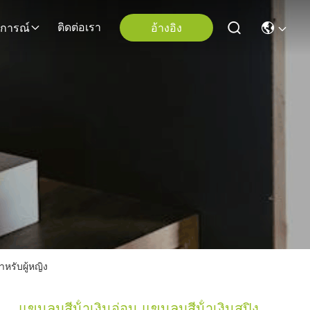
ติดต่อเรา
อ้างอิง
ุการณ์
หรับผู้หญิง
แขนลมสีน้ําเงินอ่อน แขนลมสีน้ําเงินสปิง