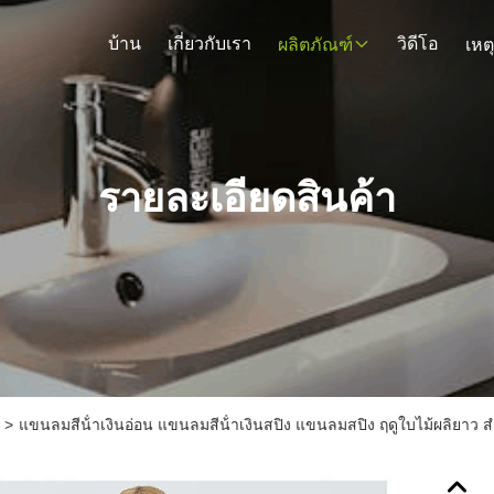
บ้าน
เกี่ยวกับเรา
วิดีโอ
ผลิตภัณฑ์
เหต
รายละเอียดสินค้า
>
แขนลมสีน้ําเงินอ่อน แขนลมสีน้ําเงินสปิง แขนลมสปิง ฤดูใบไม้ผลิยาว สํา