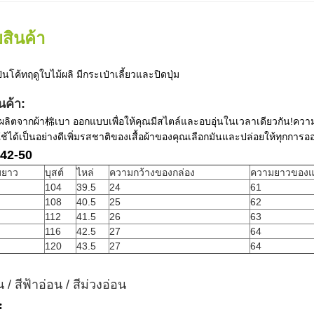
สินค้า
ปินโค้ทฤดูใบไม้ผลิ มีกระเป๋าเลี้ยวและปิดปุ่ม
นค้า:
 ผลิตจากผ้า棉เบา ออกแบบเพื่อให้คุณมีสไตล์และอบอุ่นในเวลาเดียวกัน!ควา
ได้เป็นอย่างดีเพิ่มรสชาติของเสื้อผ้าของคุณเลือกมันและปล่อยให้ทุกกา
42-50
มยาว
บุสต์
ไหล่
ความกว้างของกล่อง
ความยาวของ
104
39.5
24
61
108
40.5
25
62
112
41.5
26
63
116
42.5
27
64
120
43.5
27
64
ิน / สีฟ้าอ่อน / สีม่วงอ่อน
: