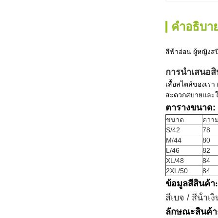
คําอธิบาย
สีฟ้าอ่อน ผู้หญิงส
การนําเสนอสิ
เสื้อสไตล์ของเรา
สะดวกสบายและใช้
ตารางขนาด: 
ขนาด
ควา
S/42
78
M/44
80
L/46
82
XL/48
84
2XL/50
84
ข้อมูลสีสินค้า:
สีเบจ / สีน้ําเง
ลักษณะสินค้า