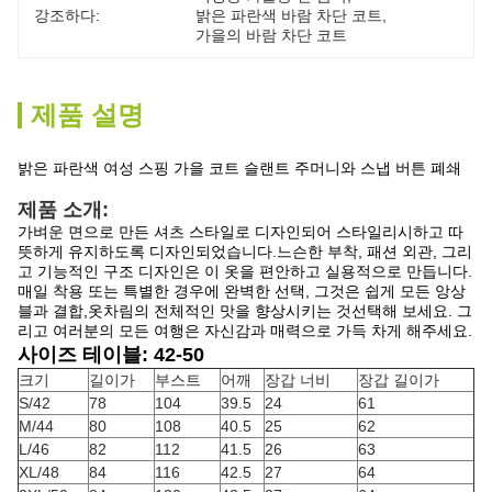
강조하다:
밝은 파란색 바람 차단 코트
, 
가을의 바람 차단 코트
제품 설명
밝은 파란색 여성 스핑 가을 코트 슬랜트 주머니와 스냅 버튼 폐쇄
제품 소개:
가벼운 면으로 만든 셔츠 스타일로 디자인되어 스타일리시하고 따
뜻하게 유지하도록 디자인되었습니다.느슨한 부착, 패션 외관, 그리
고 기능적인 구조 디자인은 이 옷을 편안하고 실용적으로 만듭니다.
매일 착용 또는 특별한 경우에 완벽한 선택, 그것은 쉽게 모든 앙상
블과 결합,옷차림의 전체적인 맛을 향상시키는 것선택해 보세요. 그
리고 여러분의 모든 여행은 자신감과 매력으로 가득 차게 해주세요.
사이즈 테이블: 42-50
크기
길이가
부스트
어깨
장갑 너비
장갑 길이가
S/42
78
104
39.5
24
61
M/44
80
108
40.5
25
62
L/46
82
112
41.5
26
63
XL/48
84
116
42.5
27
64