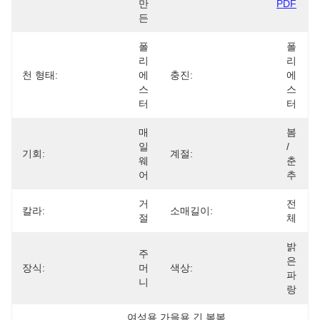
만
PDF
든
폴
폴
리
리
천 형태:
에
충진:
에
스
스
터
터
매
봄 
일 
/ 
기회:
계절:
웨
춘
어
추
거
전
칼라:
소매길이:
절
체
밝
주
은 
장식:
머
색상:
파
니
랑
여성용 가을용 긴 봄복
, 