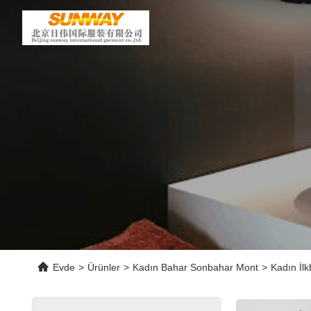
Evde
>
Ürünler
>
Kadın Bahar Sonbahar Mont
>
Kadın İl