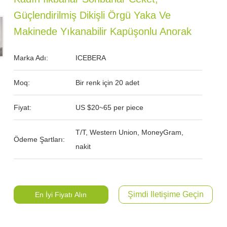
Güçlendirilmiş Dikişli Örgü Yaka Ve
Makinede Yıkanabilir Kapüşonlu Anorak
Marka Adı:
ICEBERA
Moq:
Bir renk için 20 adet
Fiyat:
US $20~65 per piece
T/T, Western Union, MoneyGram,
Ödeme Şartları:
nakit
Şimdi Iletişime Geçin
En İyi Fiyatı Alın