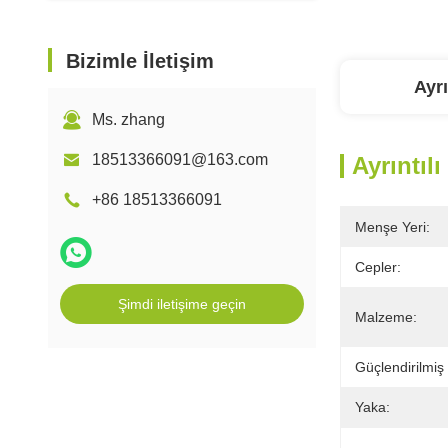
Bizimle İletişim
Ayrı
Ms. zhang
18513366091@163.com
Ayrıntılı
+86 18513366091
Menşe Yeri:
Cepler:
Şimdi iletişime geçin
Malzeme:
Güçlendirilmiş 
Yaka: