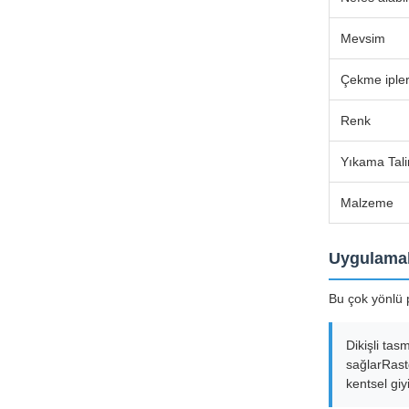
Mevsim
Çekme ipler
Renk
Yıkama Tali
Malzeme
Uygulamal
Bu çok yönlü p
Dikişli ta
sağlarRast
kentsel giyi