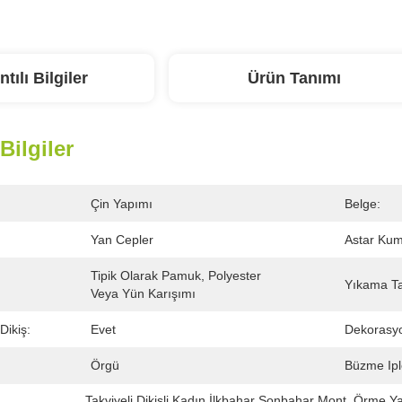
ntılı Bilgiler
Ürün Tanımı
 Bilgiler
Çin Yapımı
Belge:
Yan Cepler
Astar Kum
Tipik Olarak Pamuk, Polyester 
Yıkama Tal
Veya Yün Karışımı
Dikiş:
Evet
Dekorasy
Örgü
Büzme Iple
Takviyeli Dikişli Kadın İlkbahar Sonbahar Mont
, 
Örme Ya