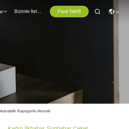
Bizimle İletişim
Fiyat Teklifi
ar
ıkanabilir Kapüşonlu Anorak
Kadın İlkbahar Sonbahar Ceket,