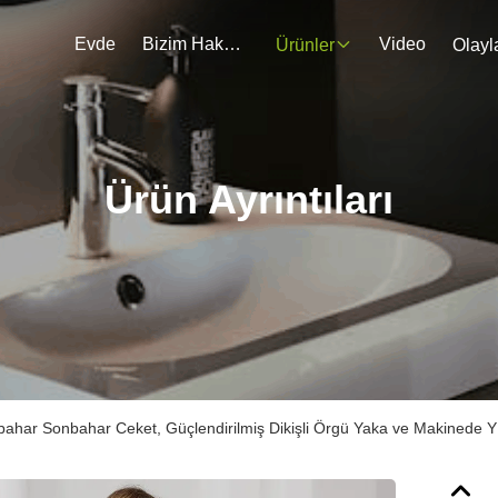
Evde
Bizim Hakkımızda
Video
Ürünler
Olayl
Ürün Ayrıntıları
kbahar Sonbahar Ceket, Güçlendirilmiş Dikişli Örgü Yaka ve Makinede Y