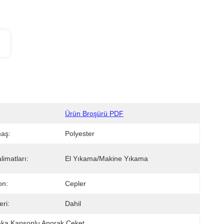
Ürün Broşürü PDF
aş:
Polyester
imatları:
El Yıkama/makine Yıkama
on:
Cepler
ri:
Dahil
ka Kapşonlu Anorak Ceket
, 