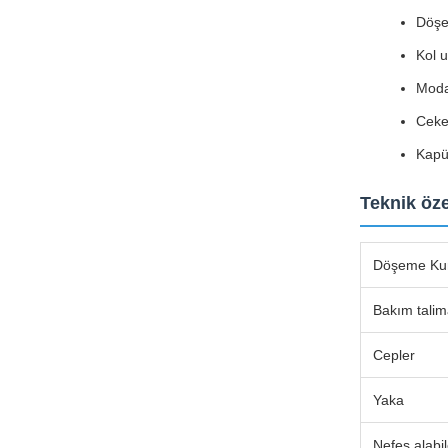
Döşe
Kol u
Moday
Ceket
Kapü
Teknik öze
Döşeme K
Bakım talima
Cepler
Yaka
Nefes alabi