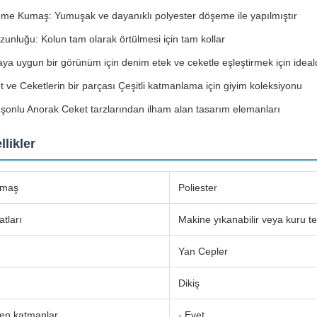
me Kumaş: Yumuşak ve dayanıklı polyester döşeme ile yapılmıştır
zunluğu: Kolun tam olarak örtülmesi için tam kollar
a uygun bir görünüm için denim etek ve ceketle eşleştirmek için ideald
 ve Ceketlerin bir parçası Çeşitli katmanlama için giyim koleksiyonu
şonlu Anorak Ceket tarzlarından ilham alan tasarım elemanları
llikler
umaş
Poliester
tları
Makine yıkanabilir veya kuru te
Yan Cepler
Dikiş
len katmanlar
- Evet.