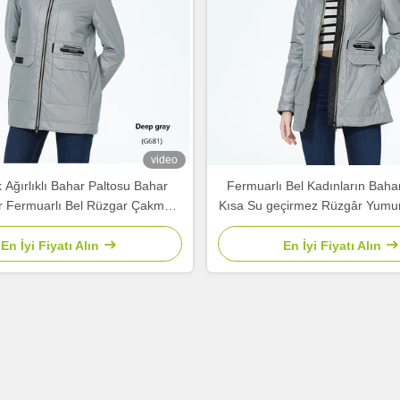
video
Ağırlıklı Bahar Paltosu Bahar
Fermuarlı Bel Kadınların Bahar
 Fermuarlı Bel Rüzgar Çakma
Kısa Su geçirmez Rüzgâr Yumurt
Paltosu
En İyi Fiyatı Alın
En İyi Fiyatı Alın