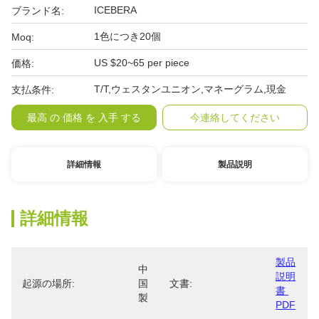
ICEBERA
ブランド名:
1色につき20個
Moq:
US $20~65 per piece
価格:
T/T,ウェスタンユニオン,マネーグラム,現金
支払条件:
最高 の 価格 を 入手 する
今連絡してください
詳細情報
製品説明
詳細情報
製品
中
説明
起源の場所:
国
文書:
書 
製
PDF