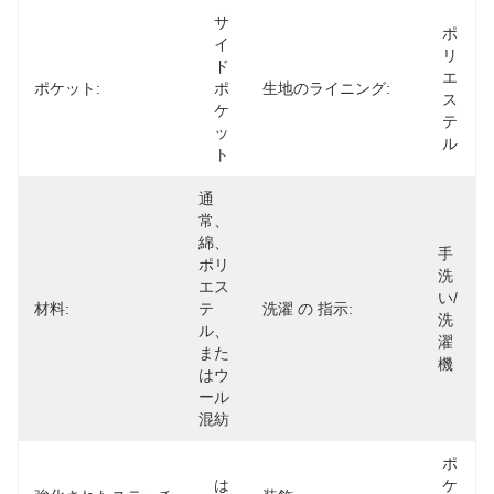
サ
ポ
イ
リ
ド
エ
ポケット:
ポ
生地のライニング:
ス
ケ
テ
ッ
ル
ト
通
常、
綿、
手
ポリ
洗
エス
い/
材料:
テ
洗濯 の 指示:
洗
ル、
濯
また
機
はウ
ール
混紡
ポ
は
ケ