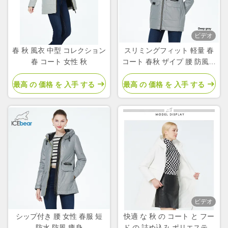
ビデオ
春 秋 風衣 中型 コレクション
スリミングフィット 軽量 春
春 コート 女性 秋
コート 春秋 ザイプ 腰 防風コ
ート
最高 の 価格 を 入手 する
最高 の 価格 を 入手 する
ビデオ
シップ付き 腰 女性 春服 短
快適 な 秋 の コート と フー
防水 防風 痩身
ド の 詰め込み ポリエステル