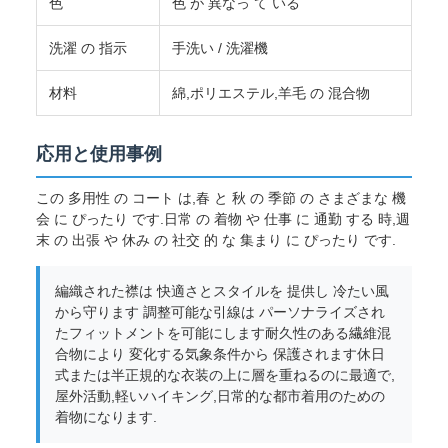
色
色 が 異なっ て いる
洗濯 の 指示
手洗い / 洗濯機
材料
綿,ポリエステル,羊毛 の 混合物
応用と使用事例
この 多用性 の コート は,春 と 秋 の 季節 の さまざまな 機
会 に ぴったり です.日常 の 着物 や 仕事 に 通勤 する 時,週
末 の 出張 や 休み の 社交 的 な 集まり に ぴったり です.
編織された襟は 快適さとスタイルを 提供し 冷たい風
から守ります 調整可能な引線は パーソナライズされ
たフィットメントを可能にします耐久性のある繊維混
合物により 変化する気象条件から 保護されます休日
式または半正規的な衣装の上に層を重ねるのに最適で,
屋外活動,軽いハイキング,日常的な都市着用のための
着物になります.