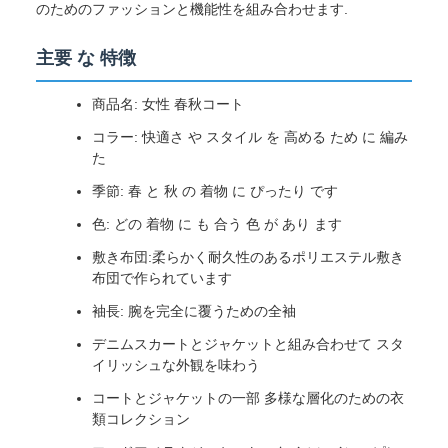
のためのファッションと機能性を組み合わせます.
主要 な 特徴
商品名: 女性 春秋コート
コラー: 快適さ や スタイル を 高める ため に 編み
た
季節: 春 と 秋 の 着物 に ぴったり です
色: どの 着物 に も 合う 色 が あり ます
敷き布団:柔らかく耐久性のあるポリエステル敷き
布団で作られています
袖長: 腕を完全に覆うための全袖
デニムスカートとジャケットと組み合わせて スタ
イリッシュな外観を味わう
コートとジャケットの一部 多様な層化のための衣
類コレクション