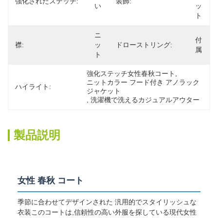
強化されたステッチ:
装飾:
い
ッ
ト
ニ
付
襟:
ッ
ドローストリング:
属
ト
強化ステッチ女性春秋コート
, 
ニットカラー フード付き アノラック 
ハイライト:
ジャケット
, 
洗濯機で洗えるカジュアルアウター
製品説明
女性 春秋 コート
季節に合わせてデザインされた 汎用的でスタイリッシュな
衣装このコートは,信頼性の高い外服を探している現代女性