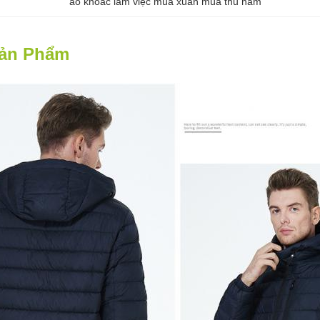
áo khoác làm việc mùa xuân mùa thu nam
Sản Phẩm