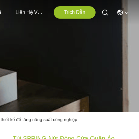
Liên Hệ Với Chúng Tôi
Trích Dẫn
Các Sự Kiện
thiết kế để tăng năng suất công nghiệp
Túi SPRING Nút Đóng Cửa Quần Áo