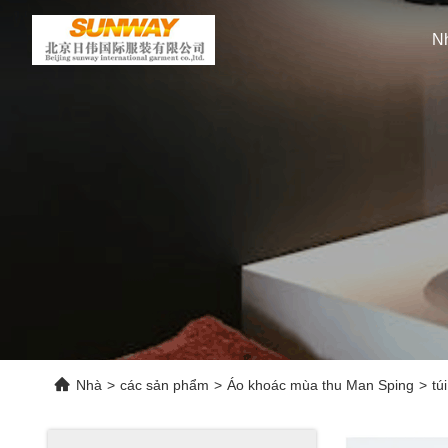
N
Nhà
>
các sản phẩm
>
Áo khoác mùa thu Man Sping
>
tú