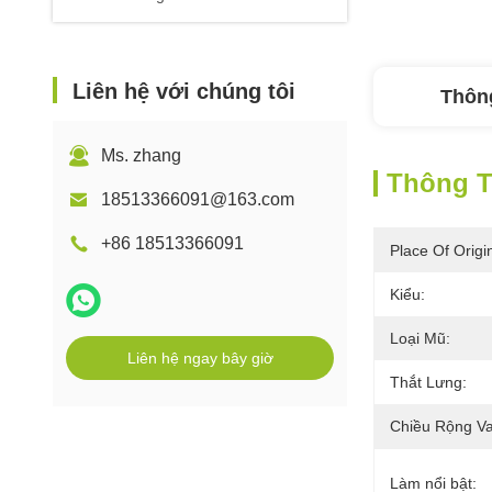
Liên hệ với chúng tôi
Thông
Ms. zhang
Thông Ti
18513366091@163.com
+86 18513366091
Place Of Origi
Kiểu:
Loại Mũ:
Liên hệ ngay bây giờ
Thắt Lưng:
Chiều Rộng Va
Làm nổi bật: