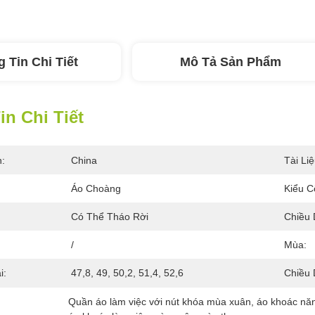
 Tin Chi Tiết
Mô Tả Sản Phẩm
n Chi Tiết
n:
China
Tài Liệ
Áo Choàng
Kiểu C
Có Thể Tháo Rời
Chiều 
/
Mùa:
i:
47,8, 49, 50,2, 51,4, 52,6
Chiều 
Quần áo làm việc với nút khóa mùa xuân
, 
áo khoác năn