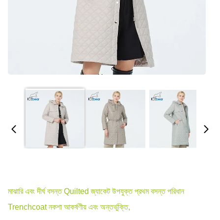
মাঝারি এবং দীর্ঘ বসন্ত Quilted জ্যাকেট উপযুক্ত প্রথম বসন্ত পরিধান
Trenchcoat নকশা আকর্ষণীয় এবং অন্তর্ভুক্তি,