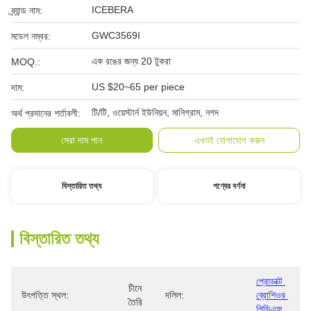
ICEBERA
ব্র্যান্ড নাম:
GWC3569I
মডেল নম্বর:
এক রঙের জন্য 20 টুকরা
MOQ.:
US $20~65 per piece
দাম:
টি/টি, ওয়েস্টার্ন ইউনিয়ন, মানিগ্রাম, নগদ
অর্থ প্রদানের শর্তাবলী:
সেরা দাম পান
এখনই যোগাযোগ করুন
বিস্তারিত তথ্য
পণ্যের বর্ণনা
বিস্তারিত তথ্য
প্রোডাক্ট 
চীনে 
উৎপত্তি স্থল:
দলিল:
ব্রোশিওর 
তৈরি
পিডিএফ