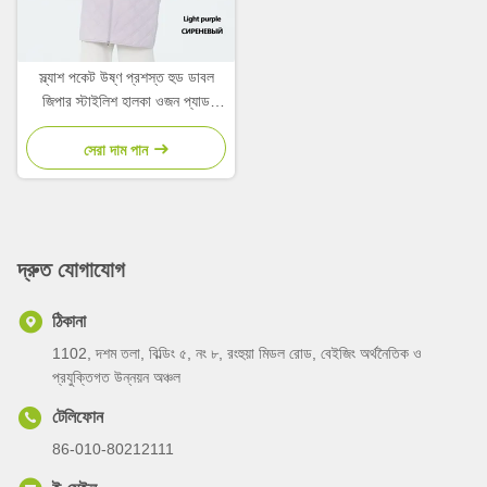
স্ল্যাশ পকেট উষ্ণ প্রশস্ত হুড ডাবল
জিপার স্টাইলিশ হালকা ওজন প্যাড
জ্যাকেট,
সেরা দাম পান
দ্রুত যোগাযোগ
ঠিকানা
1102, দশম তলা, বিল্ডিং ৫, নং ৮, রংহুয়া মিডল রোড, বেইজিং অর্থনৈতিক ও
প্রযুক্তিগত উন্নয়ন অঞ্চল
টেলিফোন
86-010-80212111