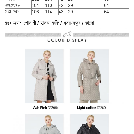
এক্সএল/৪৮
104
110
42
29
64
2XL/50
106
114
43
29
64
রঙঃ অ্যাশ গোলাপী / হালকা কফি / ধূসর-সবুজ / কালো