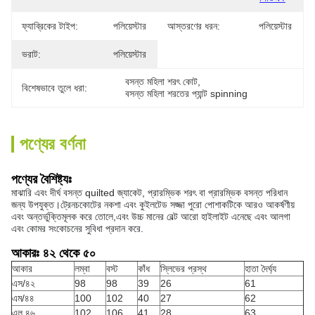
ফ্যাব্রিকের টাইপ:
পলিয়েস্টার
আস্তরণের ধরন:
পলিয়েস্টার
ভরাট:
পলিয়েস্টার
বসন্ত মহিলা শরৎ কোট
, 
বিশেষভাবে তুলে ধরা:
বসন্ত মহিলা শরতের প্যান্ট spinning
পণ্যের বর্ণনা
পণ্যের বৈশিষ্ট্যঃ
মাঝারি এবং দীর্ঘ বসন্ত quilted জ্যাকেট, প্রারম্ভিক শরৎ বা প্রারম্ভিক বসন্ত পরিধান
জন্য উপযুক্ত।
ট্রেনচকোটের নকশা এবং কুইলটেড সজ্জা পুরো পোশাকটিকে আরও আকর্ষণীয়
এবং অন্তর্ভুক্তিমূলক করে তোলে,এবং উচ্চ মানের বেল্ট আরো হাইলাইট এনেছে এবং আলগা
এবং কোমর সংকোচনের সুবিধা প্রদান করে.
আকারঃ ৪২ থেকে ৫০
আকার
লম্বা
বস্ট
কাঁধ
স্লিভের প্রস্থ
হাতা দৈর্ঘ্য
এস/৪২
98
98
39
26
61
এম/৪৪
100
102
40
27
62
এল ৪৬
102
106
41
28
63