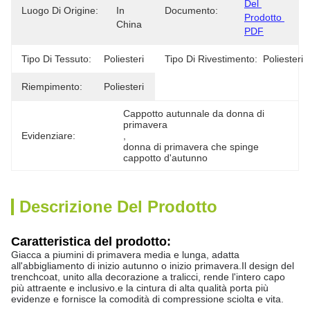
Del 
Luogo Di Origine:
In 
Documento:
Prodotto 
China
PDF
Tipo Di Tessuto:
Poliesteri
Tipo Di Rivestimento:
Poliesteri
Riempimento:
Poliesteri
Cappotto autunnale da donna di 
primavera
Evidenziare:
, 
donna di primavera che spinge 
cappotto d'autunno
Descrizione Del Prodotto
Caratteristica del prodotto:
Giacca a piumini di primavera media e lunga, adatta
all'abbigliamento di inizio autunno o inizio primavera.
Il design del
trenchcoat, unito alla decorazione a tralicci, rende l'intero capo
più attraente e inclusivo.e la cintura di alta qualità porta più
evidenze e fornisce la comodità di compressione sciolta e vita.