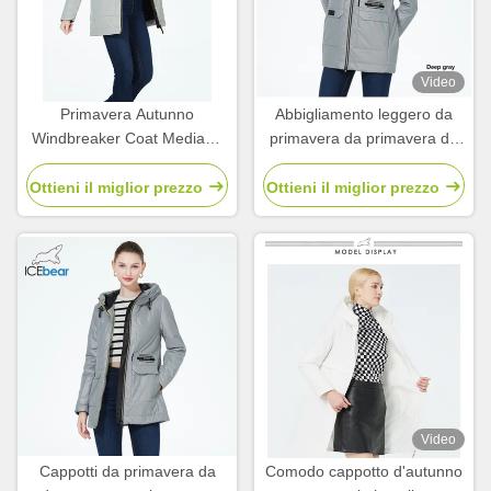
Video
Primavera Autunno
Abbigliamento leggero da
Windbreaker Coat Mediana
primavera da primavera da
Lunghezza Collezione
autunno con cerniera a
Primaverili Per Donne
cerniera
Ottieni il miglior prezzo
Ottieni il miglior prezzo
Autunno
Video
Cappotti da primavera da
Comodo cappotto d'autunno