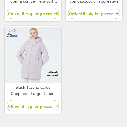
donna con cerniera corto
con cappuccio in poliestere
impermeabile Windbreaker
Slimming Fit
Ottieni il miglior prezzo
Ottieni il miglior prezzo
Slash Tasche Caldo
Cappuccio Largo Doppia
Cerniera Stile Giacca
Leggera
Ottieni il miglior prezzo