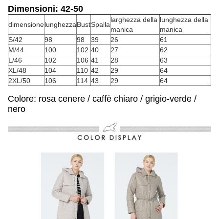
Dimensioni: 42-50
larghezza della
lunghezza della
dimensione
lunghezza
Bust
Spalla
manica
manica
S/42
98
98
39
26
61
M/44
100
102
40
27
62
L/46
102
106
41
28
63
XL/48
104
110
42
29
64
2XL/50
106
114
43
29
64
Colore: rosa cenere / caffè chiaro / grigio-verde /
nero