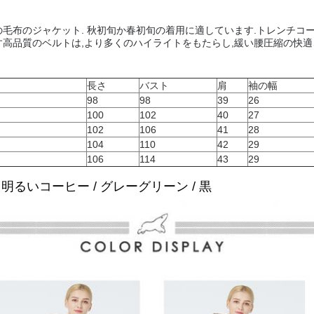
毛布のジャケット. 秋初旬か春初旬の着用に適しています.
トレンチコー
高品質のベルトは,より多くのハイライトをもたらし,緩い腰圧縮の快適
長さ
バスト
肩
袖の幅
98
98
39
26
100
102
40
27
102
106
41
28
104
110
42
29
106
114
43
29
/ 明るいコーヒー / グレーグリーン / 黒