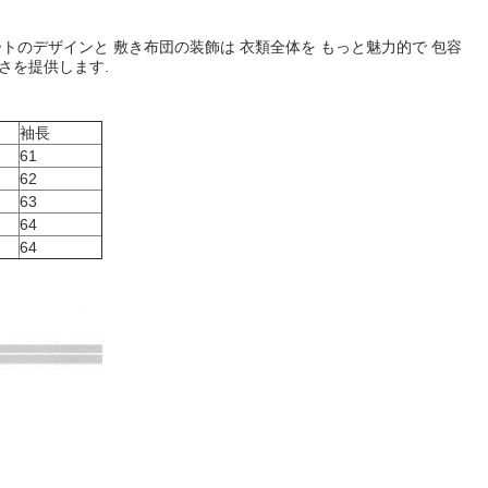
トのデザインと 敷き布団の装飾は 衣類全体を もっと魅力的で 包容
さを提供します.
袖長
61
62
63
64
64