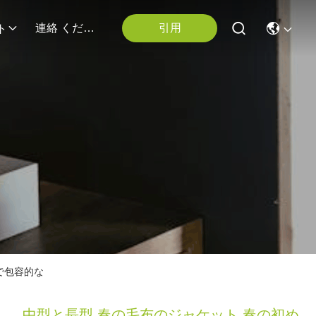
引用
連絡 ください
ト
で包容的な
中型と長型 春の毛布のジャケット 春の初め