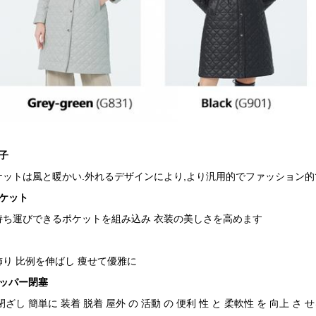
子
ットは風と暖かい.外れるデザインにより,より汎用的でファッション的
ケット
持ち運びできるポケットを組み込み 衣装の美しさを高めます
り 比例を伸ばし 痩せて優雅に
ッパー閉塞
閉ざし 簡単に 装着 脱着 屋外 の 活動 の 便利 性 と 柔軟性 を 向上 さ せ