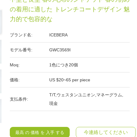
の着用に適した トレンチコートデザイン 魅
力的で包容的な
ブランド名:
ICEBERA
モデル番号:
GWC3569I
Moq:
1色につき20個
価格:
US $20~65 per piece
T/T,ウェスタンユニオン,マネーグラム,
支払条件:
現金
今連絡してください
最高 の 価格 を 入手 する