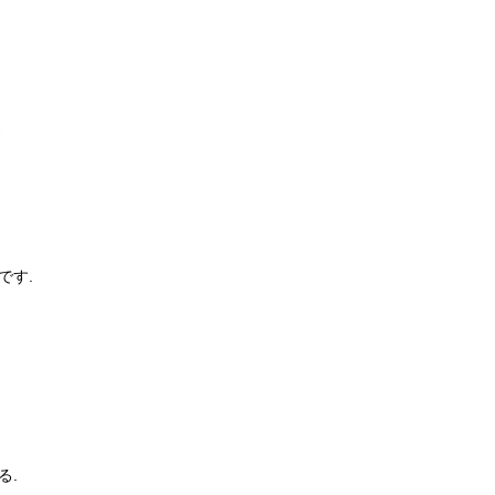
です.
る.