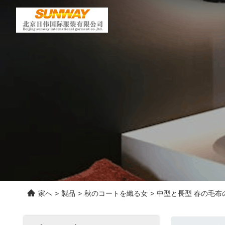
家へ
>
製品
>
秋のコートを織る女
>
中型と長型 春の毛布