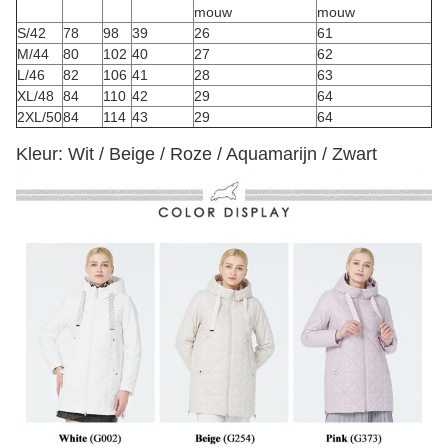
mouw
mouw
S/42
78
98
39
26
61
M/44
80
102
40
27
62
L/46
82
106
41
28
63
XL/48
84
110
42
29
64
2XL/50
84
114
43
29
64
Kleur: Wit / Beige / Roze / Aquamarijn / Zwart