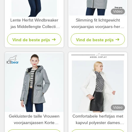
Video
Lente Herfst Windbreaker
Slimming fit lichtgewicht
jas Middellengte Collectie
voorjaarsjas voorjaars-herfst
Lentejassen Voor Vrouwen
zippered waist windbreaker
Herfst
jas
Vind de beste prijs
Vind de beste prijs
Video
Gekluisterde taille Vrouwen
Comfortabele herfstjas met
voorjaarsjassen Korte
kapvul polyester dames
waterdichte Windbreaker
lentejassen en jassen