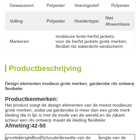
Gewassoort:
Polyester
Voeringsstof:
Polyester
Niet 
Vulling:
Polyester
Hoedentype:
Afneembare
modieuze lente-herfst jackets
, 
Markeren:
voor de herfst jackets grote merken
, 
flexibel rits waterdicht windscherm
Productbeschrijving
Design elementen modieus grote merken, garderobe rits ontwerp
flexibeler
Productkenmerken:
Het product voegt de design elementen van de meest modieuze
grote merken, zodat uw garderobe is meer dan een grote merk
kleding die in lijn is met de mode van de wereld,en de zijkant
scheur een rits ontwerp maakt de kleding flexibeler.
Afmeting:42-50
grootte
lengte
Bust
Schouder
breedte van de
lengte van de