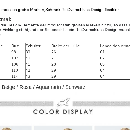
 modisch große Marken,Schrank Reißverschluss Design flexibler
kmal:
 die Design-Elemente der modischsten großen Marken hinzu, so dass Ih
 Einklang steht,und der Seitenschlitz ein Reißverschluss Design macht d
0
ge
Bust
Schulter
Breite der Hülle
Länge des Ärme
98
39
26
61
102
40
27
62
106
41
28
63
110
42
29
64
114
43
29
64
/ Beige / Rosa / Aquamarin / Schwarz