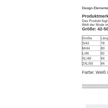
Design-Elemente
Produktmer
Das Produkt fügt
Welt der Mode im
Größe: 42-5
Größe
Län
S/42
78
M/44
80
L/46
82
XL/48
84
2XL/50
84
Farbe: Weiß 