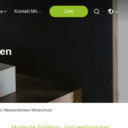
Kontakt Mit Uns
Zitat
se
ten
ss Wasserdichtes Windschutz
Modische Frühlings- Und Herbstjacken