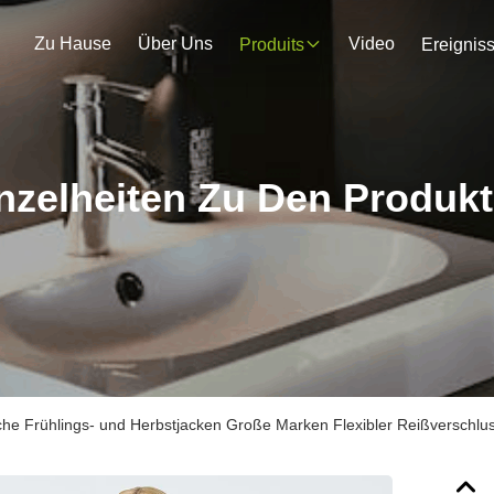
Zu Hause
Über Uns
Video
Produits
Ereignis
nzelheiten Zu Den Produk
he Frühlings- und Herbstjacken Große Marken Flexibler Reißverschlu