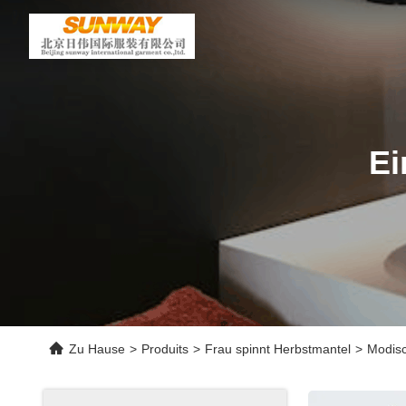
Ei
Zu Hause
>
Produits
>
Frau spinnt Herbstmantel
>
Modisc