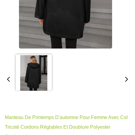
Manteau De Printemps D'automne Pour Femme Avec Col
Tricoté Cordons Réglables Et Doublure Polyester