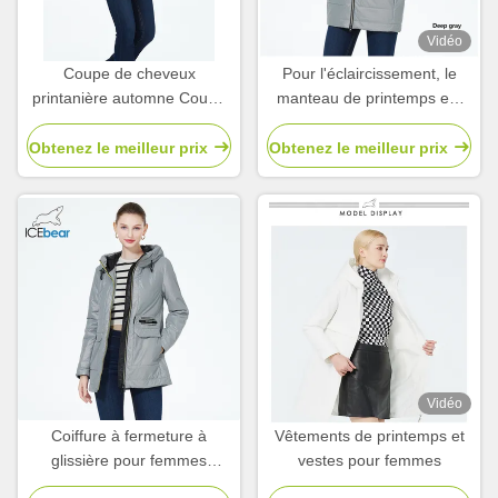
Vidéo
Coupe de cheveux
Pour l'éclaircissement, le
printanière automne Coupe
manteau de printemps est
de cheveux printanière pour
léger, le manteau de
femmes automne
printemps est léger, le
Obtenez le meilleur prix
Obtenez le meilleur prix
manteau de printemps est
léger, le manteau de
printemps est léger, le
manteau de printemps est
léger, le manteau de
printemps est léger, le
manteau de printemps est
léger, le manteau de
printemps est léger.
Vidéo
Coiffure à fermeture à
Vêtements de printemps et
glissière pour femmes
vestes pour femmes
Courte imperméable à l'eau