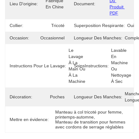
Fabriqué 
Du 
Lieu D'origine:
Document:
En Chine
Produit 
PDF
Collier:
Tricoté
Superposition Respirante:
Oui
Occasion:
Occasionnel
Longueur Des Manches:
Comple
Le 
Lavable 
Lavage 
En 
À La 
Machine 
Instructions Pour Le Lavage:
SoinsInstructions:
Main Ou 
Ou 
À La 
Nettoyage 
Machine
À Sec
Manche
Décoration:
Poches
Longueur Des Manches:
Longu
Manteau à col tricoté pour femme
, 
printemps-automne
, 
Mettre en évidence:
Manteau de transition pour femmes 
avec cordons de serrage réglables