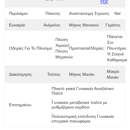
PDF
Περιλαίμιο:
Πλεκτός
Αναπνεύσιμη Στρώση:
Ναί
Ευκαιρία:
Ανέμελος
Μήκος Μανικιού:
Γεμάτος
Πλένεται 
Πλύση 
Στο 
Χεριών/
Οδηγίες Για Το Πλύσιμο:
ΠροστασίαΟδηγίες:
Πλυντήριο 
Πλύση 
Ή Στεγνό 
Μηχανών
Καθάρισμα
Μακρύ 
Διακόσμηση:
Τσέπες
Μήκος Μανίκι:
Μανίκι
Πλεκτό γιακά Γυναικείο Ανοιξιάτικο 
Παλτό
, 
Γυναικείο μεταβατικό παλτό με 
Επισημαίνω:
ρυθμιζόμενο κορδόνι
, 
Πολυεστερική επένδυση Γυναικεία 
εποχιακά πανωφόρια