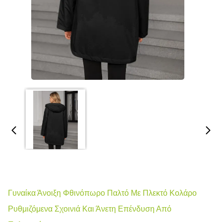
Γυναίκα Άνοιξη Φθινόπωρο Παλτό Με Πλεκτό Κολάρο
Ρυθμιζόμενα Σχοινιά Και Άνετη Επένδυση Από