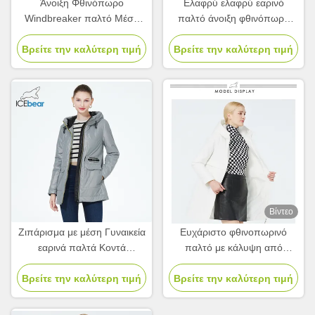
Άνοιξη Φθινόπωρο
Ελαφρύ ελαφρύ εαρινό
Windbreaker παλτό Μέσα
παλτό άνοιξη φθινόπωρο
μήκος Συλλογή Άνοιξη Παλτό
φερμουάρ με φερμουάρ
Βρείτε την καλύτερη τιμή
Για Γυναίκες Φθινόπωρο
Βρείτε την καλύτερη τιμή
Βίντεο
Ζιπάρισμα με μέση Γυναικεία
Ευχάριστο φθινοπωρινό
εαρινά παλτά Κοντά
παλτό με κάλυψη από
Αδιάβροχα
πολυεστέρα
Βρείτε την καλύτερη τιμή
Πνευματοπλέγματα
Βρείτε την καλύτερη τιμή