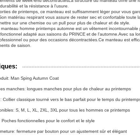
êtements de week-end décontractésLa structure du manteau offre une for
durabilité et la résistance à l'usure.
 sorties de printemps, ce manteau est suffisamment léger pour vous gar
Son matériau respirant vous assure de rester sec et confortable toute 
e mettre sur une chemise ou un pull pour plus de chaleur et de style.
le manteau homme printemps automne est un vêtement incontournable 
t fonctionnel adapté aux saisons du PRINCE et de l'automne.Avec sa lon
ofessionnel ou pour des occasions décontractées.Ce manteau est efficace
ents de saison.
iques:
duit: Man Sping Autumn Coat
es manches: longues manches pour plus de chaleur au printemps
le: Collier classique tourné vers le bas parfait pour le temps du printemp
ponibles: S, M, L, XL, 2XL, 3XL pour tous les hommes ce printemps
 Poches fonctionnelles pour le confort et le style
rmeture: fermeture par bouton pour un ajustement sûr et élégant