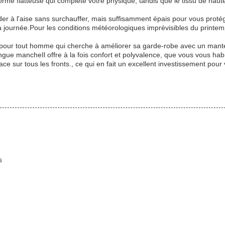
me flatteuse qui complète votre physique, tandis que le tissu de haut
der à l'aise sans surchauffer, mais suffisamment épais pour vous proté
la journée.Pour les conditions météorologiques imprévisibles du printem
pour tout homme qui cherche à améliorer sa garde-robe avec un man
gue mancheIl offre à la fois confort et polyvalence, que vous vous habi
 sur tous les fronts., ce qui en fait un excellent investissement pour
s