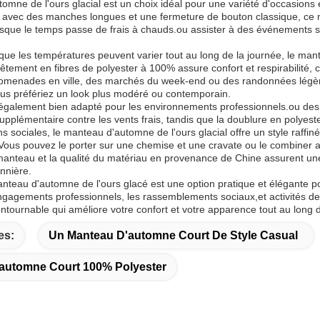
omne de l'ours glacial est un choix idéal pour une variété d'occasions 
vec des manches longues et une fermeture de bouton classique, ce mantea
orsque le temps passe de frais à chauds.ou assister à des événements s
e les températures peuvent varier tout au long de la journée, le mantea
ement en fibres de polyester à 100% assure confort et respirabilité, ce
romenades en ville, des marchés du week-end ou des randonnées légè
ous préfériez un look plus modéré ou contemporain.
également bien adapté pour les environnements professionnels.ou de
pplémentaire contre les vents frais, tandis que la doublure en polyester 
ns sociales, le manteau d'automne de l'ours glacial offre un style raf
Vous pouvez le porter sur une chemise et une cravate ou le combiner 
anteau et la qualité du matériau en provenance de Chine assurent une d
nnière.
nteau d'automne de l'ours glacé est une option pratique et élégante p
ngagements professionnels, les rassemblements sociaux,et activités de l
ntournable qui améliore votre confort et votre apparence tout au long 
es:
Un Manteau D'automne Court De Style Casual
automne Court 100% Polyester