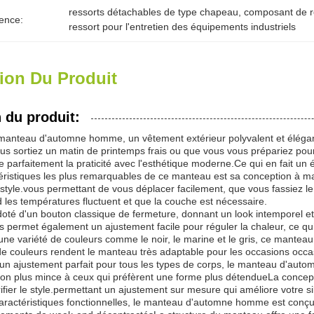
ressorts détachables de type chapeau
, 
composant de r
ence:
ressort pour l'entretien des équipements industriels
ion Du Produit
 du produit:
manteau d'automne homme, un vêtement extérieur polyvalent et élégan
ous sortiez un matin de printemps frais ou que vous vous prépariez pou
ne parfaitement la praticité avec l'esthétique moderne.Ce qui en fait 
éristiques les plus remarquables de ce manteau est sa conception à ma
style.vous permettant de vous déplacer facilement, que vous fassiez l
 les températures fluctuent et que la couche est nécessaire.
oté d'un bouton classique de fermeture, donnant un look intemporel et r
permet également un ajustement facile pour réguler la chaleur, ce qui 
ne variété de couleurs comme le noir, le marine et le gris, ce manteau
de couleurs rendent le manteau très adaptable pour les occasions occas
'un ajustement parfait pour tous les types de corps, le manteau d'autom
tion plus mince à ceux qui préfèrent une forme plus détendueLa concep
ifier le style.permettant un ajustement sur mesure qui améliore votre si
aractéristiques fonctionnelles, le manteau d'automne homme est conç