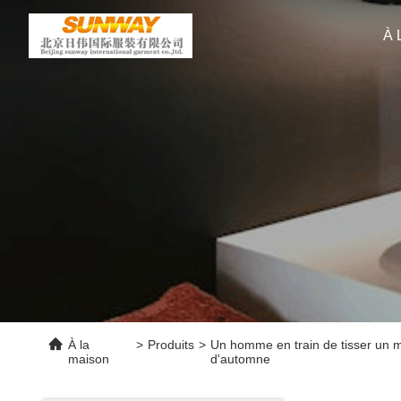
À 
À la
>
Produits
>
Un homme en train de tisser un 
maison
d'automne