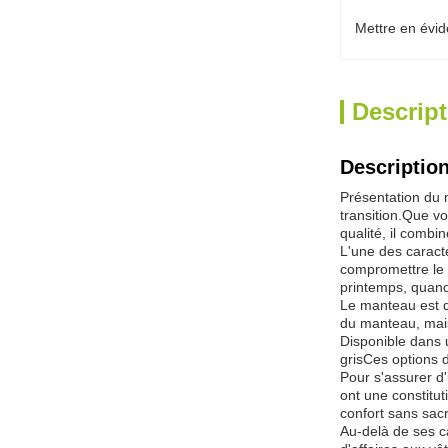
Mettre en évid
Descript
Description
Présentation du 
transition.Que v
qualité, il combi
L'une des caract
compromettre le 
printemps, quand
Le manteau est d
du manteau, mais 
Disponible dans u
grisCes options 
Pour s'assurer d
ont une constitu
confort sans sacr
Au-delà de ses c