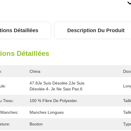
tions Détaillées
Description Du Produit
ions Détaillées
n:
China
Doc
47.8Je Suis Désolée.2Je Suis 
ule:
Lon
Désolée.4- Je Ne Sais Pas.6
 Tissu:
100 % Fibre De Polyester.
Taill
 Manches:
Manches Longues
Taill
ture:
Bouton
Typ