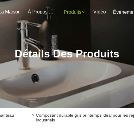
La Maison
À Propos De Nous
Vidéo
Produits
Détails Des Produits
manteau
>
Composant durable gris printemps idéal pour les r
industriels