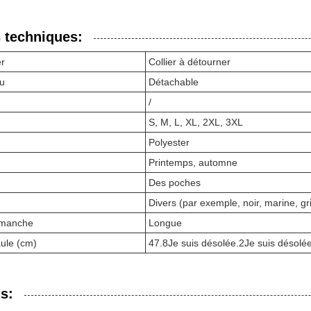
 techniques:
er
Collier à détourner
u
Détachable
/
S, M, L, XL, 2XL, 3XL
Polyester
Printemps, automne
Des poches
Divers (par exemple, noir, marine, gr
 manche
Longue
aule (cm)
47.8Je suis désolée.2Je suis désolée
s: