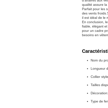
d'affaires aux v
qualité assure la 
Parfait pour les
des vents froids.
il est idéal de l
En conclusion, 
fiable, élégant e
pour un cadre pr
besoins en vêtem
Caractérist
Nom du pro
Longueur d
Collier sty
Tailles dis
Décoration:
Type de fe