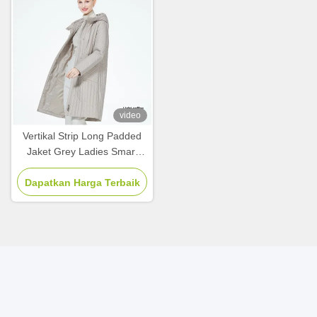
video
Vertikal Strip Long Padded
Jaket Grey Ladies Smart
Casual Jaket Sabuk Desing
Dapatkan Harga Terbaik
Pinggang Versi
Kontak Cepat
Alamat
1102, Lantai 10, Gedung 5, No. 8, Jalan Tengah Ronghua,