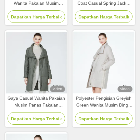
Wanita Pakaian Musim
Coat Casual Spring Jacket
Panas Wanita Pakaian
Wanita Di Bawah Panjang
Dapatkan Harga Terbaik
Rasional Tanpa Hooded
Dapatkan Harga Terbaik
Lutut
ODM
video
video
Gaya Casual Wanita Pakaian
Polyester Pengisian Greyish
Musim Panas Pakaian
Green Wanita Musim Dingin
Harian Jaket Casual Putih
Outerwear Casual Spring
Dapatkan Harga Terbaik
Untuk Wanita
Dapatkan Harga Terbaik
Jaket Untuk Pakai