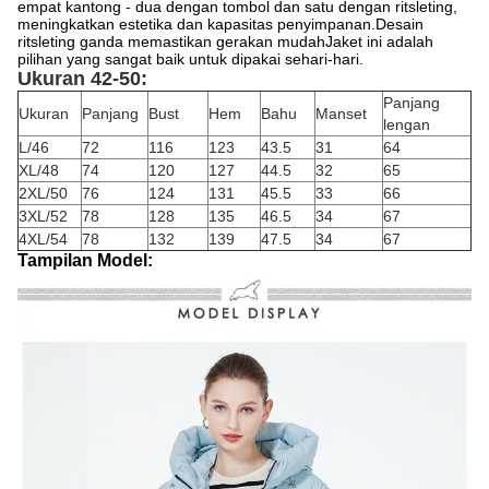
empat kantong - dua dengan tombol dan satu dengan ritsleting,
meningkatkan estetika dan kapasitas penyimpanan.Desain
ritsleting ganda memastikan gerakan mudahJaket ini adalah
pilihan yang sangat baik untuk dipakai sehari-hari.
Ukuran 42-50:
Panjang
Ukuran
Panjang
Bust
Hem
Bahu
Manset
lengan
L/46
72
116
123
43.5
31
64
XL/48
74
120
127
44.5
32
65
2XL/50
76
124
131
45.5
33
66
3XL/52
78
128
135
46.5
34
67
4XL/54
78
132
139
47.5
34
67
Tampilan Model: