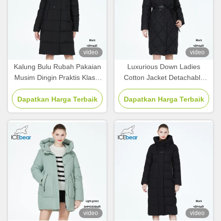
video
video
Kalung Bulu Rubah Pakaian
Luxurious Down Ladies
Musim Dingin Praktis Klasik
Cotton Jacket Detachable
Koton Jaket Dual Pocket
Fur Collar Pakaian Musim
Dapatkan Harga Terbaik
Serbaguna
Dapatkan Harga Terbaik
Dingin Wanita Cotton
video
video