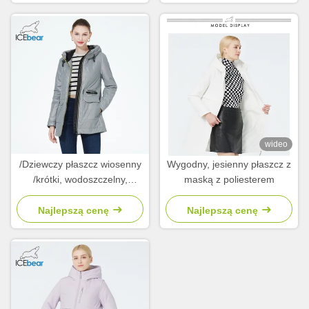
wideo
/Dziewczy płaszcz wiosenny
Wygodny, jesienny płaszcz z
/krótki, wodoszczelny,
maską z poliesterem
wiatrobronny
Najlepszą cenę
Najlepszą cenę