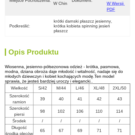
Miejsce Pochodzenia:
Dokument:
W Chinach
W Wersji 
PDF
krótki damski płaszcz jesienny
, 
Podkreślić:
krótka kobieta spinning jesień 
płaszcz
Opis Produktu
Wiosenna, jesienno-półsezonowa odzież - krótka, pasmowa,
modna, dziana obroża daje młodość i witalność, nadaje się do
młodych dziewczyn i kobiet kochających modę.Ten model
sprawia, że jesteś bardziej uroczy i elegancki..
Wielkość
S/42
M/44
L/46
XL/48
2XL/50
Szerokość
39
40
41
42
43
ramion
Szerokość
98
102
106
110
114
piersi
Środek
/
/
/
/
/
Długość
65
67
69
71
71
środka pleców