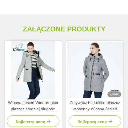
ZAŁĄCZONE PRODUKTY
wideo
Wiosna Jesień Windbreaker
Zmywacz Fit Lekkie płaszcz
płaszcz średniej długości
wiosenny Wiosna Jesień
kolekcja wiosenne płaszcze
Zamknięty płaszcz wiatrowy
dla kobiet Jesień
Najlepszą cenę
Najlepszą cenę