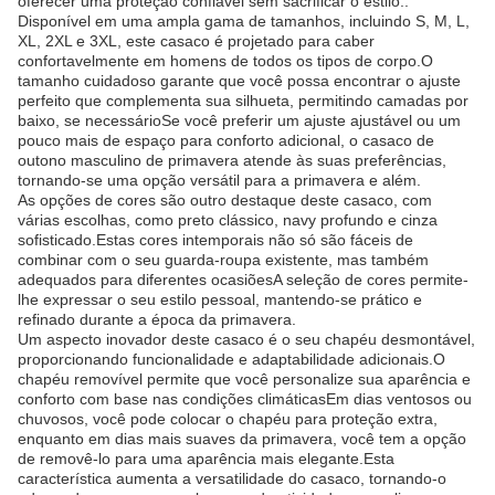
oferecer uma proteção confiável sem sacrificar o estilo..
Disponível em uma ampla gama de tamanhos, incluindo S, M, L,
XL, 2XL e 3XL, este casaco é projetado para caber
confortavelmente em homens de todos os tipos de corpo.O
tamanho cuidadoso garante que você possa encontrar o ajuste
perfeito que complementa sua silhueta, permitindo camadas por
baixo, se necessárioSe você preferir um ajuste ajustável ou um
pouco mais de espaço para conforto adicional, o casaco de
outono masculino de primavera atende às suas preferências,
tornando-se uma opção versátil para a primavera e além.
As opções de cores são outro destaque deste casaco, com
várias escolhas, como preto clássico, navy profundo e cinza
sofisticado.Estas cores intemporais não só são fáceis de
combinar com o seu guarda-roupa existente, mas também
adequados para diferentes ocasiõesA seleção de cores permite-
lhe expressar o seu estilo pessoal, mantendo-se prático e
refinado durante a época da primavera.
Um aspecto inovador deste casaco é o seu chapéu desmontável,
proporcionando funcionalidade e adaptabilidade adicionais.O
chapéu removível permite que você personalize sua aparência e
conforto com base nas condições climáticasEm dias ventosos ou
chuvosos, você pode colocar o chapéu para proteção extra,
enquanto em dias mais suaves da primavera, você tem a opção
de removê-lo para uma aparência mais elegante.Esta
característica aumenta a versatilidade do casaco, tornando-o