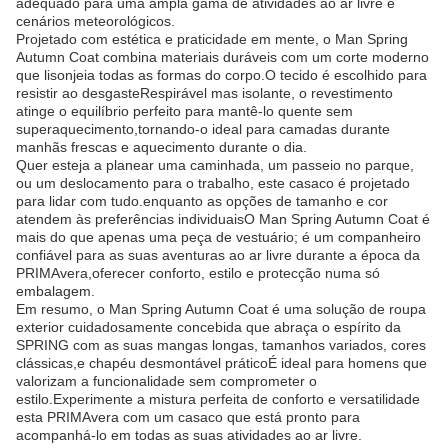
adequado para uma ampla gama de atividades ao ar livre e
cenários meteorológicos.
Projetado com estética e praticidade em mente, o Man Spring
Autumn Coat combina materiais duráveis com um corte moderno
que lisonjeia todas as formas do corpo.O tecido é escolhido para
resistir ao desgasteRespirável mas isolante, o revestimento
atinge o equilíbrio perfeito para mantê-lo quente sem
superaquecimento,tornando-o ideal para camadas durante
manhãs frescas e aquecimento durante o dia.
Quer esteja a planear uma caminhada, um passeio no parque,
ou um deslocamento para o trabalho, este casaco é projetado
para lidar com tudo.enquanto as opções de tamanho e cor
atendem às preferências individuaisO Man Spring Autumn Coat é
mais do que apenas uma peça de vestuário; é um companheiro
confiável para as suas aventuras ao ar livre durante a época da
PRIMAvera,oferecer conforto, estilo e protecção numa só
embalagem.
Em resumo, o Man Spring Autumn Coat é uma solução de roupa
exterior cuidadosamente concebida que abraça o espírito da
SPRING com as suas mangas longas, tamanhos variados, cores
clássicas,e chapéu desmontável práticoÉ ideal para homens que
valorizam a funcionalidade sem comprometer o
estilo.Experimente a mistura perfeita de conforto e versatilidade
esta PRIMAvera com um casaco que está pronto para
acompanhá-lo em todas as suas atividades ao ar livre.