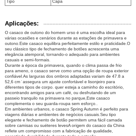
Tipo
Capa
Aplicações:
O casaco de outono do homem urso é uma escolha ideal para
várias ocasiões e cenários durante as estações de primavera e
outono.Este casaco equilibra perfeitamente estilo e praticidade.O
seu clássico tipo de fechamento de botões acrescenta uma
elegância atemporal, tornando-o adequado para ambientes
casuais e semi-formais.
Durante a época da primavera, quando o clima passa de frio
para ameno, o casaco serve como uma opção de roupa exterior
confiável.As larguras dos ombros adaptadas variam de 47.8 a
52,6 cm ̇ assegura um ajuste confortável e lisonjeiro para
diferentes tipos de corpo. quer esteja a caminho do escritório,
encontrando amigos para um café, ou desfrutando de um
passeio tranquilo na primavera no parque,Este casaco
complementa o seu guarda-roupa sem esforço..
Em ambientes urbanos, o casaco Spring Autumn é perfeito para
viagens diárias e ambientes de negócios casuais.Seu tipo
elegante e fechamento de botão permitem uma fácil camada
sobre camisas ou suéteres levesA origem do casaco da China
reflete um compromisso com a fabricação de qualidade,