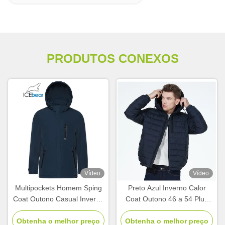
PRODUTOS CONEXOS
Vídeo
Vídeo
Multipockets Homem Sping
Preto Azul Inverno Calor
Coat Outono Casual Inverno
Coat Outono 46 a 54 Plus
Coat Para a água Lavar
Tamanho Jaquetas Outono
Obtenha o melhor preço
mãos
Para Requisitos dos Clientes
Obtenha o melhor preço