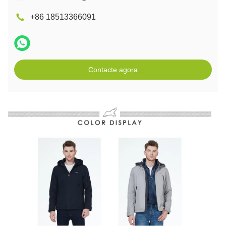
+86 18513366091
Contacte agora