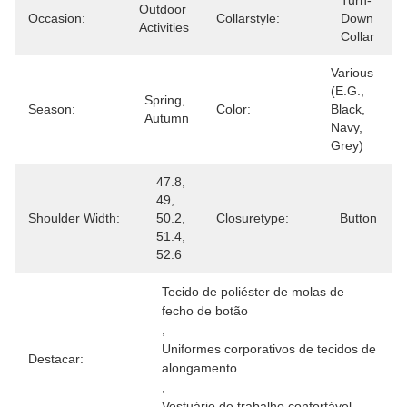
Turn-
Outdoor 
Occasion:
Collarstyle:
Down 
Activities
Collar
Various 
(e.g., 
Spring, 
Season:
Color:
Black, 
Autumn
Navy, 
Grey)
47.8, 
49, 
Shoulder Width:
50.2, 
Closuretype:
Button
51.4, 
52.6
Tecido de poliéster de molas de 
fecho de botão
, 
Uniformes corporativos de tecidos de 
Destacar:
alongamento
, 
Vestuário de trabalho confortável 