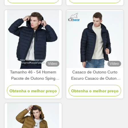
Vídeo
Vídeo
Tamanho 46 - 54 Homem
Casaco de Outono Curto
Pacote de Outono Sping
Escuro Casaco de Outono
Pacote de Inverno Azul
Prático Impermeável Para
Escuro Para Requisitos do
Obtenha o melhor preço
Obtenha o melhor preço
Europa Inverno
Cliente