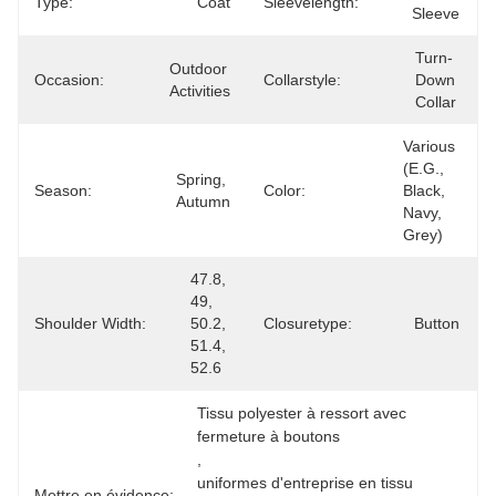
Type:
Coat
Sleevelength:
Sleeve
Turn-
Outdoor 
Occasion:
Collarstyle:
Down 
Activities
Collar
Various 
(e.g., 
Spring, 
Season:
Color:
Black, 
Autumn
Navy, 
Grey)
47.8, 
49, 
Shoulder Width:
50.2, 
Closuretype:
Button
51.4, 
52.6
Tissu polyester à ressort avec 
fermeture à boutons
, 
uniformes d'entreprise en tissu 
Mettre en évidence: