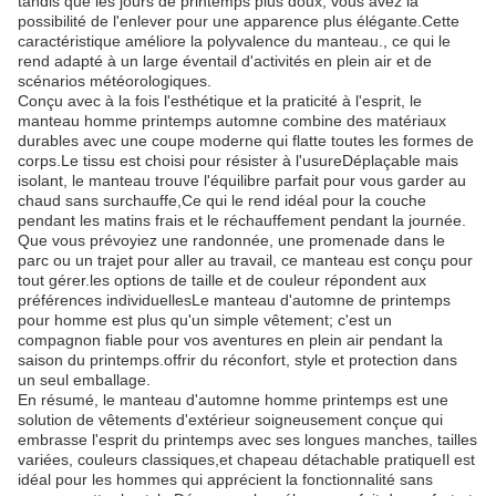
tandis que les jours de printemps plus doux, vous avez la
possibilité de l'enlever pour une apparence plus élégante.Cette
caractéristique améliore la polyvalence du manteau., ce qui le
rend adapté à un large éventail d'activités en plein air et de
scénarios météorologiques.
Conçu avec à la fois l'esthétique et la praticité à l'esprit, le
manteau homme printemps automne combine des matériaux
durables avec une coupe moderne qui flatte toutes les formes de
corps.Le tissu est choisi pour résister à l'usureDéplaçable mais
isolant, le manteau trouve l'équilibre parfait pour vous garder au
chaud sans surchauffe,Ce qui le rend idéal pour la couche
pendant les matins frais et le réchauffement pendant la journée.
Que vous prévoyiez une randonnée, une promenade dans le
parc ou un trajet pour aller au travail, ce manteau est conçu pour
tout gérer.les options de taille et de couleur répondent aux
préférences individuellesLe manteau d'automne de printemps
pour homme est plus qu'un simple vêtement; c'est un
compagnon fiable pour vos aventures en plein air pendant la
saison du printemps.offrir du réconfort, style et protection dans
un seul emballage.
En résumé, le manteau d'automne homme printemps est une
solution de vêtements d'extérieur soigneusement conçue qui
embrasse l'esprit du printemps avec ses longues manches, tailles
variées, couleurs classiques,et chapeau détachable pratiqueIl est
idéal pour les hommes qui apprécient la fonctionnalité sans