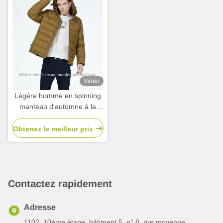
Vêtements de sport
Vidéo
Légère homme en spinning
manteau d'automne à la
mode tissus durables
hommes veste d'automne
Obtenez le meilleur prix
Contactez rapidement
Adresse
1102, 10ème étage, bâtiment 5, n° 8, rue moyenne