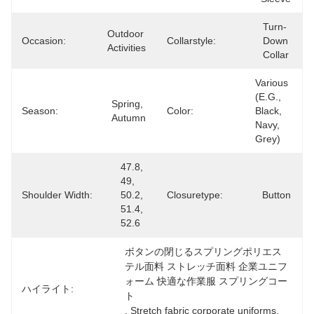
Turn-
Outdoor 
Occasion:
Collarstyle:
Down 
Activities
Collar
Various 
(e.g., 
Spring, 
Season:
Color:
Black, 
Autumn
Navy, 
Grey)
47.8, 
49, 
Shoulder Width:
50.2, 
Closuretype:
Button
51.4, 
52.6
ボタンの閉じるスプリングポリエス
テル面料 ストレッチ面料 企業ユニフ
ォーム 快適な作業服 スプリングコー
ハイライト:
ト
, 
Stretch fabric corporate uniforms
, 