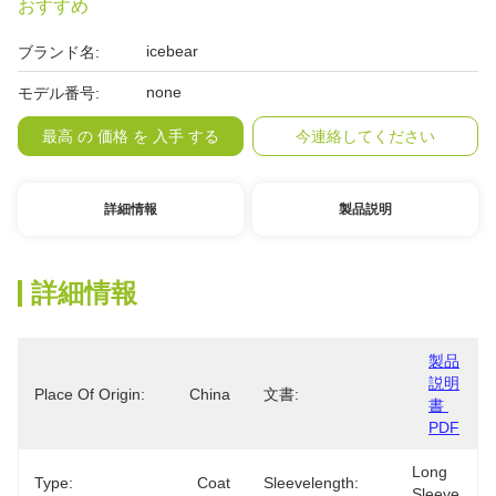
おすすめ
icebear
ブランド名:
none
モデル番号:
最高 の 価格 を 入手 する
今連絡してください
詳細情報
製品説明
詳細情報
製品
説明
Place Of Origin:
China
文書:
書 
PDF
Long 
Type:
Coat
Sleevelength:
Sleeve