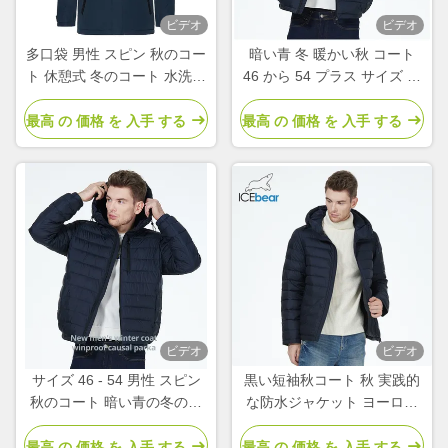
ビデオ
ビデオ
多口袋 男性 スピン 秋のコー
暗い青 冬 暖かい秋 コート
ト 休憩式 冬のコート 水洗い
46 から 54 プラス サイズ 秋
手洗い
ジャケット 顧客の要求
最高 の 価格 を 入手 する
最高 の 価格 を 入手 する
ビデオ
ビデオ
サイズ 46 - 54 男性 スピン
黒い短袖秋コート 秋 実践的
秋のコート 暗い青の冬のコ
な防水ジャケット ヨーロッ
ート 顧客の要求に応じ
パ 冬
最高 の 価格 を 入手 する
最高 の 価格 を 入手 する