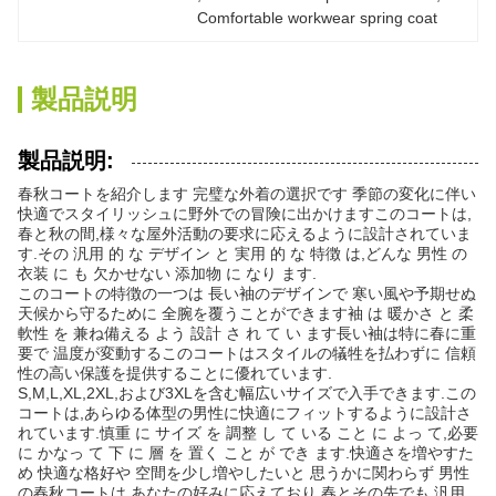
Comfortable workwear spring coat
製品説明
製品説明:
春秋コートを紹介します 完璧な外着の選択です 季節の変化に伴い
快適でスタイリッシュに野外での冒険に出かけますこのコートは,
春と秋の間,様々な屋外活動の要求に応えるように設計されていま
す.その 汎用 的 な デザイン と 実用 的 な 特徴 は,どんな 男性 の
衣装 に も 欠かせない 添加物 に なり ます.
このコートの特徴の一つは 長い袖のデザインで 寒い風や予期せぬ
天候から守るために 全腕を覆うことができます袖 は 暖かさ と 柔
軟性 を 兼ね備える よう 設計 さ れ て い ます長い袖は特に春に重
要で 温度が変動するこのコートはスタイルの犠牲を払わずに 信頼
性の高い保護を提供することに優れています.
S,M,L,XL,2XL,および3XLを含む幅広いサイズで入手できます.この
コートは,あらゆる体型の男性に快適にフィットするように設計さ
れています.慎重 に サイズ を 調整 し て いる こと に よっ て,必要
に かなっ て 下 に 層 を 置く こと が でき ます.快適さを増やすた
め 快適な格好や 空間を少し増やしたいと 思うかに関わらず 男性
の春秋コートは あなたの好みに応えており 春とその先でも 汎用