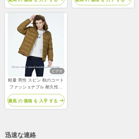
ビデオ
軽量 男性 スピン 秋のコート
ファッショナブル 耐久性の
ある織物 男性 秋のジャケッ
ト
最高 の 価格 を 入手 する
迅速な連絡