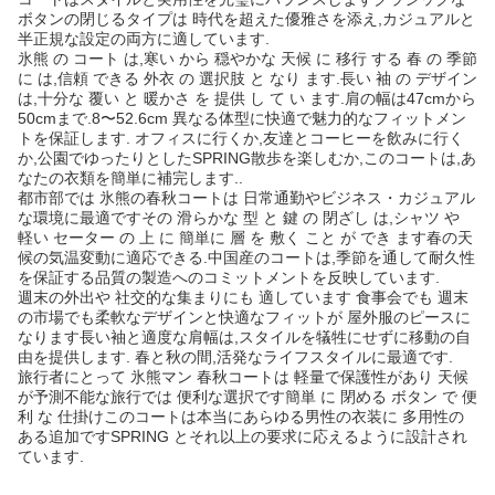
ボタンの閉じるタイプは 時代を超えた優雅さを添え,カジュアルと
半正規な設定の両方に適しています.
氷熊 の コート は,寒い から 穏やかな 天候 に 移行 する 春 の 季節
に は,信頼 できる 外衣 の 選択肢 と なり ます.長い 袖 の デザイン
は,十分な 覆い と 暖かさ を 提供 し て い ます.肩の幅は47cmから
50cmまで.8〜52.6cm 異なる体型に快適で魅力的なフィットメン
トを保証します. オフィスに行くか,友達とコーヒーを飲みに行く
か,公園でゆったりとしたSPRING散歩を楽しむか,このコートは,あ
なたの衣類を簡単に補完します..
都市部では 氷熊の春秋コートは 日常通勤やビジネス・カジュアル
な環境に最適ですその 滑らかな 型 と 鍵 の 閉ざし は,シャツ や
軽い セーター の 上 に 簡単に 層 を 敷く こと が でき ます春の天
候の気温変動に適応できる.中国産のコートは,季節を通して耐久性
を保証する品質の製造へのコミットメントを反映しています.
週末の外出や 社交的な集まりにも 適しています 食事会でも 週末
の市場でも柔軟なデザインと快適なフィットが 屋外服のピースに
なります長い袖と適度な肩幅は,スタイルを犠牲にせずに移動の自
由を提供します. 春と秋の間,活発なライフスタイルに最適です.
旅行者にとって 氷熊マン 春秋コートは 軽量で保護性があり 天候
が予測不能な旅行では 便利な選択です簡単 に 閉める ボタン で 便
利 な 仕掛けこのコートは本当にあらゆる男性の衣装に 多用性の
ある追加ですSPRING とそれ以上の要求に応えるように設計され
ています.