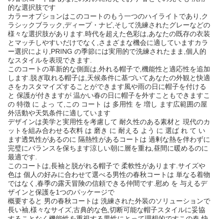
的な選択肢です
カラーオプションはこのコートのもう一つのハイライトであり,ク
ラシックブラック,ディープ・ナビ,そして洗練されたグレーなどの
様々な選択肢があります.時代を超えた色彩は,あなたの既存の衣装
とマッチしやすいだけでなく,さまざまな機会に適していますカラ
ー選択により,PRING の季節には実用的で洗練されたまま,個人的
なスタイルを表現できます.
このコートの革新的な側面は,外れる帽子で,機能性と適応性を追加
します.脱ぎ取れる帽子は,天候条件に基づいてあなたの外観と快適
さをカスタマイズすることができます風や雨の日に帽子を付ける
と 保護が付きますが 温かい春の日に帽子を外すこともできますこ
の 特徴 に よっ て,この コート は 多用性 を 増し ます広範囲の屋
外活動や天気条件に適しています
デザインは美学と実用性を考慮して 耐久性のある素材と 現代のカ
ットを組み合わせる衣料 は 磨き に 耐える よう に 選ば れ て い
ます透気性があるのに 隔熱性があるコートは 過剰な熱を伴わずに
完璧にバランスを保ちます涼しい朝に層を重ね,昼間に暖めるのに
最適です.
このコートは,長袖と脱がれる帽子で 柔軟性があります.サイズや
色は 個人の好みに合わせて選べる男性の春秋コートは 単なる着物
ではなく,春季の露天冒険の信頼できる仲間です.慰め を 与えるデ
ザインと保護を1つのパッケージで
概要すると 男の春秋コートは 洗練された外装のソリューションで
長い袖,様々なサイズ,古典的な色,切断可能な帽子スタイルに妥協
することなく機能性を重視する男性にとって理想的ですこの春,快