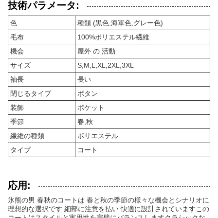
技術パラメータ:
色
種類 (黒色,海軍色,グレー色)
毛布
100%ポリエステル繊維
機会
屋外 の 活動
サイズ
S,M,L,XL,2XL,3XL
袖長
長い
閉じるタイプ
ボタン
装飾
ポケット
季節
春,秋
繊維の種類
ポリエステル
タイプ
コート
応用:
氷熊の男 春秋のコートは 春と秋の季節の様々な機会とシナリオに
理想的な選択です 細部に注意を払い 快適に設計されていますこの
コートはスタイルと実用性を完璧にバランスしますクラシックな