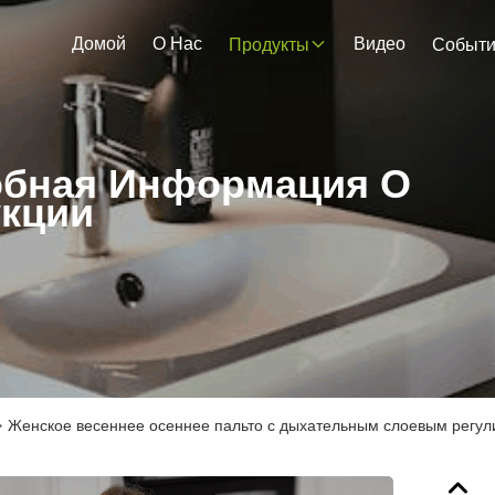
Домой
О Нас
Видео
Продукты
Событ
бная Информация О
кции
>
Женское весеннее осеннее пальто с дыхательным слоевым рег