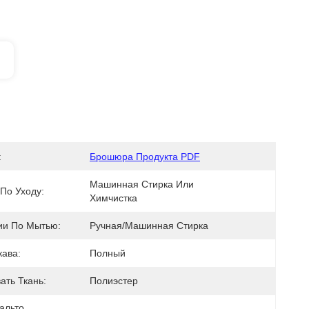
:
Брошюра Продукта PDF
Машинная Стирка Или 
По Уходу:
Химчистка
ии По Мытью:
Ручная/машинная Стирка
кава:
Полный
ать Ткань:
Полиэстер
альто
, 