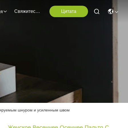
Свяжитесь С Нами
Цитата
ия
улируемым шнуром и усиленным швом
Женское Весеннее Осеннее Пальто С