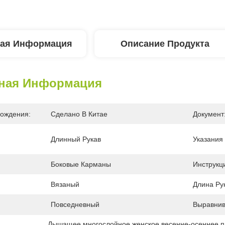
ая Информация
Описание Продукта
ная Информация
ождения:
Сделано В Китае
Документ
:
Длинный Рукав
Указания 
Боковые Карманы
Инструкц
Вязаный
Длина Ру
Повседневный
Выравнив
Дышащее многослойное женское весенне-осеннее п