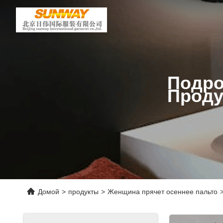
Подро
Проду
Домой
>
продукты
>
Женщина прячет осеннее пальто