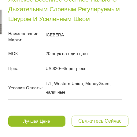
Дыхательным Слоевым Регулируемым
Шнуром И Усиленным Швом
Наименование
ICEBERA
Марки:
МОК:
20 штук на один цвет
Цена:
US $20~65 per piece
T/T, Western Union, MoneyGram,
Условия Оплаты:
наличные
Свяжитесь Сейчас
Лучшая Цена