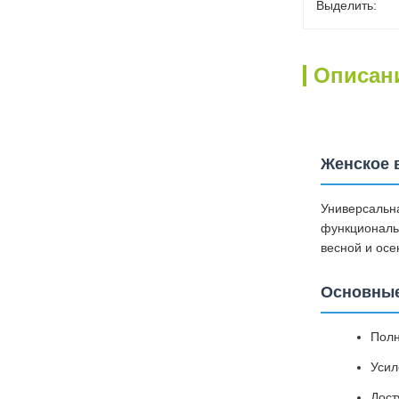
Выделить:
Описан
Женское 
Универсальна
функциональ
весной и осе
Основные
Полн
Усил
Дост