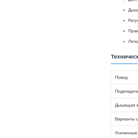
Дыша
Регу
Прак
Легк
Техничес
Повод
Подкладочн
Дышащая м
Варианты 
Усиленные