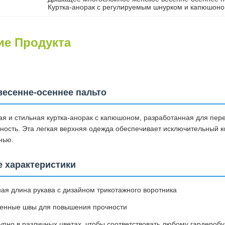
Куртка-анорак с регулируемым шнурком и капюшон
ие Продукта
весенне-осеннее пальто
я и стильная куртка-анорак с капюшоном, разработанная для пер
ность. Эта легкая верхняя одежда обеспечивает исключительный 
нью.
 характеристики
ая длина рукава с дизайном трикотажного воротника
енные швы для повышения прочности
упно в различных цветах, чтобы соответствовать любому гардеробу