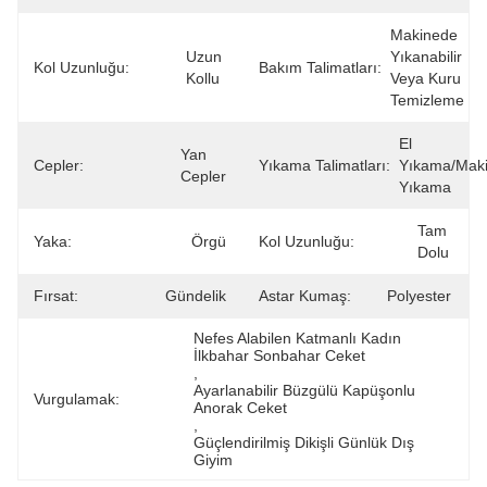
Makinede 
Uzun 
Yıkanabilir 
Kol Uzunluğu:
Bakım Talimatları:
Kollu
Veya Kuru 
Temizleme
El 
Yan 
Cepler:
Yıkama Talimatları:
Yıkama/maki
Cepler
Yıkama
Tam 
Yaka:
Örgü
Kol Uzunluğu:
Dolu
Fırsat:
Gündelik
Astar Kumaş:
Polyester
Nefes Alabilen Katmanlı Kadın 
İlkbahar Sonbahar Ceket
, 
Ayarlanabilir Büzgülü Kapüşonlu 
Vurgulamak:
Anorak Ceket
, 
Güçlendirilmiş Dikişli Günlük Dış 
Giyim