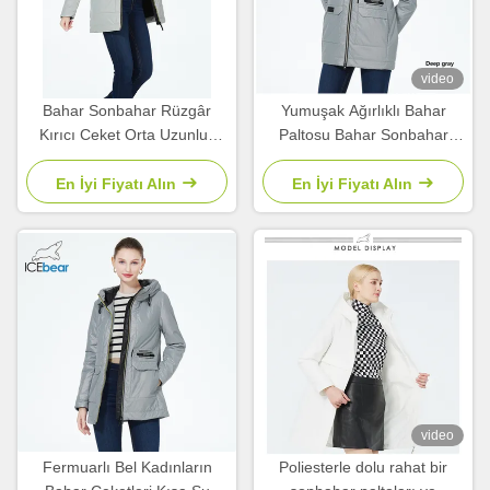
video
Bahar Sonbahar Rüzgâr
Yumuşak Ağırlıklı Bahar
Kırıcı Ceket Orta Uzunluk
Paltosu Bahar Sonbahar
Koleksiyonu Kadınlar İçin
Fermuarlı Bel Rüzgar
Bahar Ceketleri Sonbahar
Çakma Paltosu
En İyi Fiyatı Alın
En İyi Fiyatı Alın
video
Fermuarlı Bel Kadınların
Poliesterle dolu rahat bir