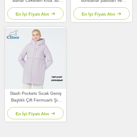
Bahar Ceketleri Kısa Su
sonbahar paltoları ve
geçirmez Rüzgâr Yumurtası
ceketleri
İğnelik
En İyi Fiyatı Alın
En İyi Fiyatı Alın
Slash Pockets Sıcak Geniş
Başlıklı Çift Fermuarlı Şık
Hafif Yastıklı Ceket,
En İyi Fiyatı Alın