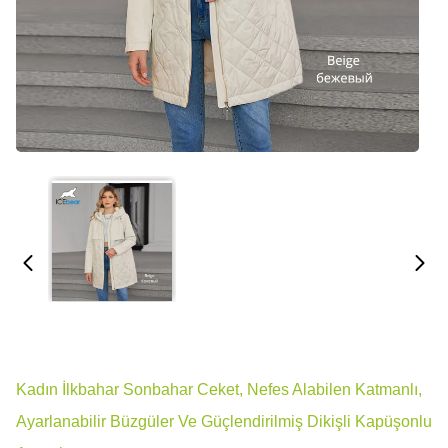
Kadın İlkbahar Sonbahar Ceket, Nefes Alabilen Katmanlı,
Ayarlanabilir Büzgüler Ve Güçlendirilmiş Dikişli Kapüşonlu