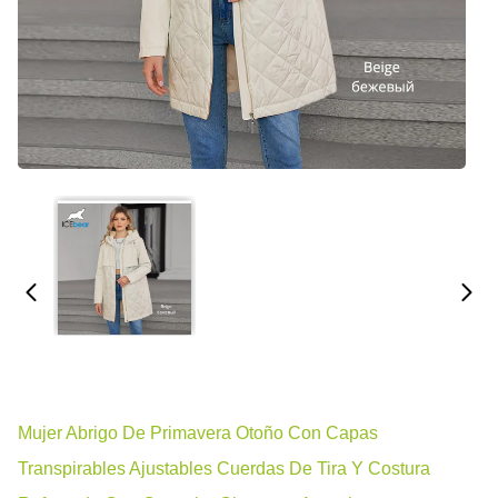
Mujer Abrigo De Primavera Otoño Con Capas
Transpirables Ajustables Cuerdas De Tira Y Costura