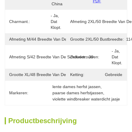
PDF
China
- Ja, 
Charmant.:
Dat 
Afmeting 2XL/50 Breedte Van De
Klopt.
Afmeting M/44 Breedte Van De Schouder:
Grootte 2XL/50 Bustbreedte:
40
11
- Ja, 
Afmeting S/42 Breedte Van De Schouder:
Zelfvertrouwen:
39
Dat 
Klopt.
Grootte XL/48 Breedte Van De Schouder:
Ketting:
42
Gebreide
lente dames herfst jassen
, 
Markeren:
paarse dames herfstjassen
, 
violette windbreaker waterdicht jasje
Productbeschrijving