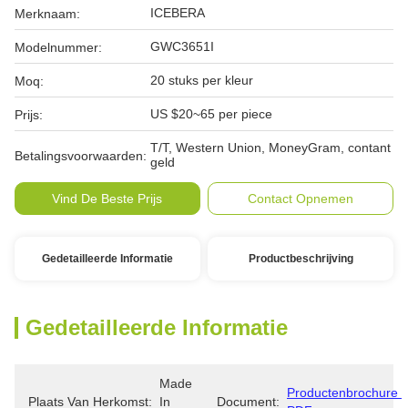
ICEBERA
Merknaam:
GWC3651I
Modelnummer:
20 stuks per kleur
Moq:
US $20~65 per piece
Prijs:
T/T, Western Union, MoneyGram, contant
Betalingsvoorwaarden:
geld
Vind De Beste Prijs
Contact Opnemen
Gedetailleerde Informatie
Productbeschrijving
Gedetailleerde Informatie
Made 
Productenbrochure 
Plaats Van Herkomst:
In 
Document: