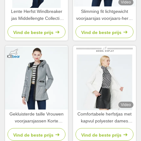
Video
Lente Herfst Windbreaker
Slimming fit lichtgewicht
jas Middellengte Collectie
voorjaarsjas voorjaars-herfst
Lentejassen Voor Vrouwen
zippered waist windbreaker
Herfst
jas
Vind de beste prijs
Vind de beste prijs
Video
Gekluisterde taille Vrouwen
Comfortabele herfstjas met
voorjaarsjassen Korte
kapvul polyester dames
waterdichte Windbreaker
lentejassen en jassen
Slimming Fit
Vind de beste prijs
Vind de beste prijs