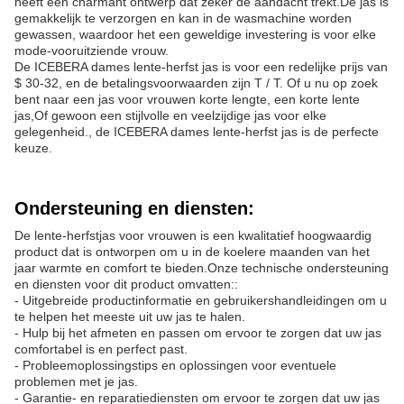
heeft een charmant ontwerp dat zeker de aandacht trekt.De jas is
gemakkelijk te verzorgen en kan in de wasmachine worden
gewassen, waardoor het een geweldige investering is voor elke
mode-vooruitziende vrouw.
De ICEBERA dames lente-herfst jas is voor een redelijke prijs van
$ 30-32, en de betalingsvoorwaarden zijn T / T. Of u nu op zoek
bent naar een jas voor vrouwen korte lengte, een korte lente
jas,Of gewoon een stijlvolle en veelzijdige jas voor elke
gelegenheid., de ICEBERA dames lente-herfst jas is de perfecte
keuze.
Ondersteuning en diensten:
De lente-herfstjas voor vrouwen is een kwalitatief hoogwaardig
product dat is ontworpen om u in de koelere maanden van het
jaar warmte en comfort te bieden.Onze technische ondersteuning
en diensten voor dit product omvatten::
- Uitgebreide productinformatie en gebruikershandleidingen om u
te helpen het meeste uit uw jas te halen.
- Hulp bij het afmeten en passen om ervoor te zorgen dat uw jas
comfortabel is en perfect past.
- Probleemoplossingstips en oplossingen voor eventuele
problemen met je jas.
- Garantie- en reparatiediensten om ervoor te zorgen dat uw jas