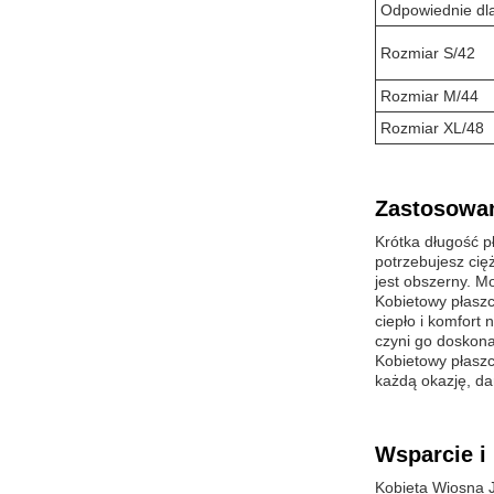
Odpowiednie dl
Rozmiar S/42
Rozmiar M/44
Rozmiar XL/48
Zastosowan
Krótka długość pł
potrzebujesz cięż
jest obszerny. Mo
Kobietowy płaszc
ciepło i komfort
czyni go doskona
Kobietowy płaszc
każdą okazję, da
Wsparcie i 
Kobieta Wiosna J