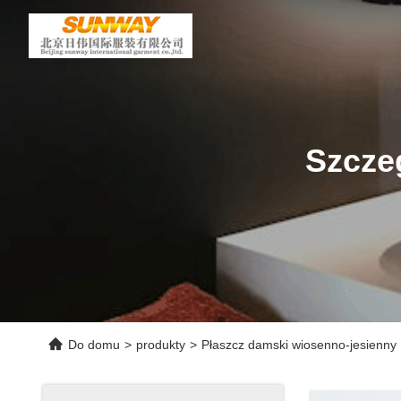
Szcze
Do domu
>
produkty
>
Płaszcz damski wiosenno-jesienny