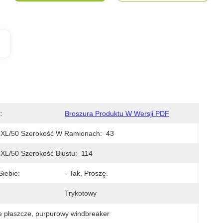
:
Broszura Produktu W Wersji PDF
2XL/50 Szerokość W Ramionach:
43
XL/50 Szerokość Biustu:
114
iebie:
- Tak, Proszę.
Trykotowy
e płaszcze
, 
purpurowy windbreaker