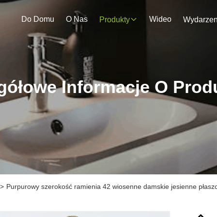
Do Domu
O Nas
Wideo
Produkty
gółowe Informacje O Prod
>
Purpurowy szerokość ramienia 42 wiosenne damskie jesienne płas