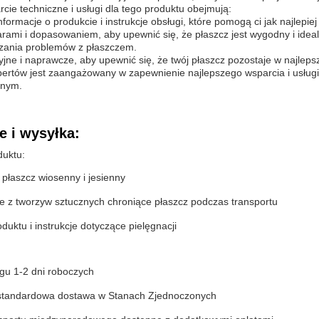
cie techniczne i usługi dla tego produktu obejmują:
ormacje o produkcie i instrukcje obsługi, które pomogą ci jak najlepie
rami i dopasowaniem, aby upewnić się, że płaszcz jest wygodny i ideal
ązania problemów z płaszczem.
yjne i naprawcze, aby upewnić się, że twój płaszcz pozostaje w najleps
ertów jest zaangażowany w zapewnienie najlepszego wsparcia i usług
nnym.
 i wysyłka:
uktu:
 płaszcz wiosenny i jesienny
 z tworzyw sztucznych chroniące płaszcz podczas transportu
oduktu i instrukcje dotyczące pielęgnacji
ągu 1-2 dni roboczych
standardowa dostawa w Stanach Zjednoczonych