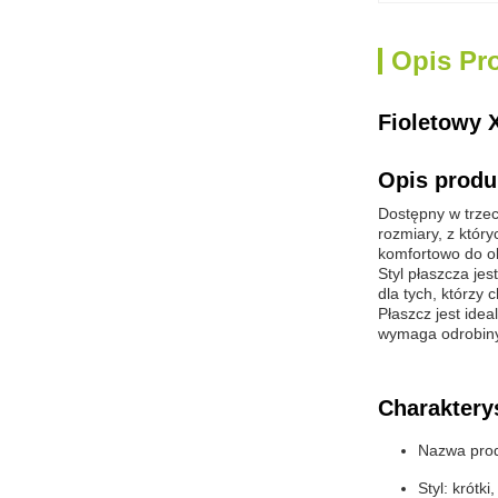
Opis Pr
Fioletowy 
Opis produ
Dostępny w trzech
rozmiary, z któr
komfortowo do ok
Styl płaszcza jes
dla tych, którzy
Płaszcz jest idea
wymaga odrobiny 
Charaktery
Nazwa prod
Styl: krótki