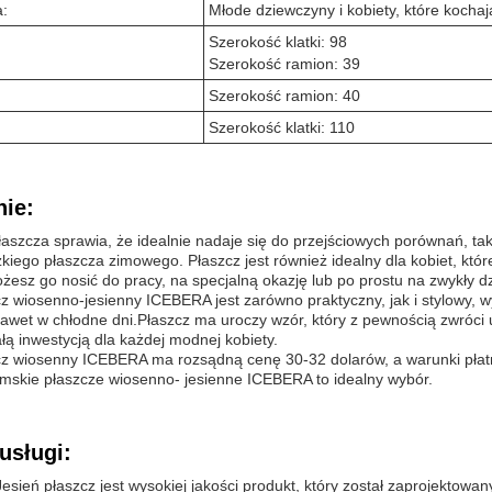
a:
Młode dziewczyny i kobiety, które kocha
Szerokość klatki: 98
Szerokość ramion: 39
Szerokość ramion: 40
Szerokość klatki: 110
ie:
aszcza sprawia, że idealnie nadaje się do przejściowych porównań, takic
kiego płaszcza zimowego. Płaszcz jest również idealny dla kobiet, które 
żesz go nosić do pracy, na specjalną okazję lub po prostu na zwykły dz
z wiosenno-jesienny ICEBERA jest zarówno praktyczny, jak i stylowy, w
 nawet w chłodne dni.Płaszcz ma uroczy wzór, który z pewnością zwróci
łą inwestycją dla każdej modnej kobiety.
z wiosenny ICEBERA ma rozsądną cenę 30-32 dolarów, a warunki płatno
mskie płaszcze wiosenno- jesienne ICEBERA to idealny wybór.
usługi:
esień płaszcz jest wysokiej jakości produkt, który został zaprojektowan