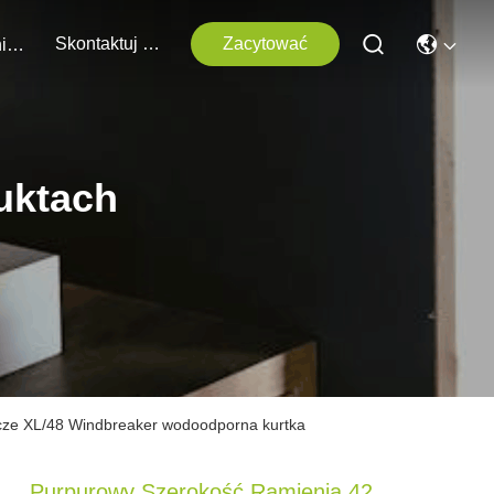
Skontaktuj Się Z Nami
Zacytować
Wydarzenia
uktach
zcze XL/48 Windbreaker wodoodporna kurtka
Purpurowy Szerokość Ramienia 42