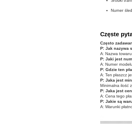
Środki tra
Numer śled
Częste pyta
Często zadawan
P: Jak nazywa s
A: Nazwa towaru
P: Jaki jest nu
A: Numer modelu
P: Gdzie ten pł
A: Ten płaszcz j
P: Jaka jest mi
Minimalna ilość 
P: Jaka jest ce
A: Cena tego pła
P: Jakie są war
A: Warunki płatno