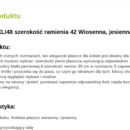
oduktu
XL/48 szerokość ramienia 42 Wiosenna, jesienn
ktu:
 różnych rozmiarach, ten elegancki płaszcz dla kobiet jest idealny dla
ych możesz wybrać- szerokość piersi płaszcza wynosząca odpowiednio 
olicy klatki piersiowej,A szerokość ramion 39 cm w rozmiarze S zap
t krótki i przyciska się do pasa, co czyni go idealnym dla tych, którzy
 chcą wyglądać stylowo i modnie.
lny na wiosnę i jesień, ponieważ zapewnia odpowiednią ilość ciepła bez 
elegancji..
styka:
uktu: Kobieta płaszcz wiosenny i jesienny
, przyciskający talię