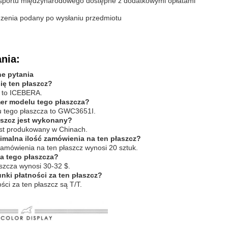
nsportu międzynarodowego dostępne z dodatkowymi opłatami
zenia podany po wysłaniu przedmiotu
nia:
e pytania
ię ten płaszcz?
 to ICEBERA.
mer modelu tego płaszcza?
 tego płaszcza to GWC3651I.
aszcz jest wykonany?
est produkowany w Chinach.
nimalna ilość zamówienia na ten płaszcz?
zamówienia na ten płaszcz wynosi 20 sztuk.
na tego płaszcza?
szcza wynosi 30-32 $.
unki płatności za ten płaszcz?
ści za ten płaszcz są T/T.