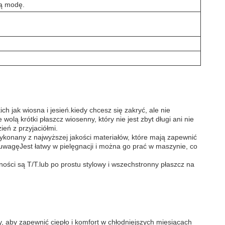
ją modę.
h jak wiosna i jesień.kiedy chcesz się zakryć, ale nie
wolą krótki płaszcz wiosenny, który nie jest zbyt długi ani nie
ień z przyjaciółmi.
ykonany z najwyższej jakości materiałów, które mają zapewnić
 uwagęJest łatwy w pielęgnacji i można go prać w maszynie, co
ści są T/T.lub po prostu stylowy i wszechstronny płaszcz na
y, aby zapewnić ciepło i komfort w chłodniejszych miesiącach