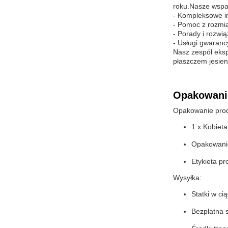
roku.Nasze wspar
- Kompleksowe inf
- Pomoc z rozmia
- Porady i rozwi
- Usługi gwaranc
Nasz zespół eksp
płaszczem jesie
Opakowanie
Opakowanie prod
1 x Kobieta
Opakowanie
Etykieta pr
Wysyłka:
Statki w ci
Bezpłatna 