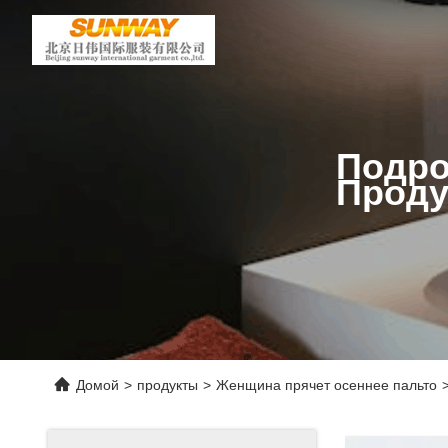
Подро
Проду
Домой
>
продукты
>
Женщина прячет осеннее пальто