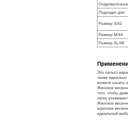
Очаровательна
Подходит для
Размер S/42
Размер M/44
Размер XL/48
Применени
Это пальто идеа
также идеально
можете носить е
Женское весенн
того, чтобы да
легко ухаживает
Женское весенне
короткое весенн
идеальный выбо