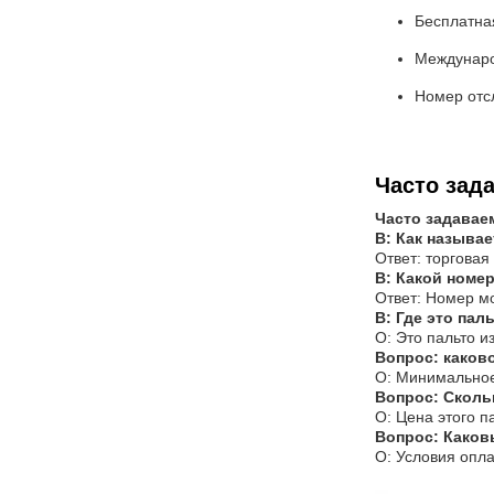
Бесплатна
Междунаро
Номер отс
Часто зад
Часто задавае
В: Как называе
Ответ: торговая
В: Какой номе
Ответ: Номер м
В: Где это пал
О: Это пальто и
Вопрос: каков
О: Минимальное 
Вопрос: Сколь
О: Цена этого па
Вопрос: Каков
О: Условия опла