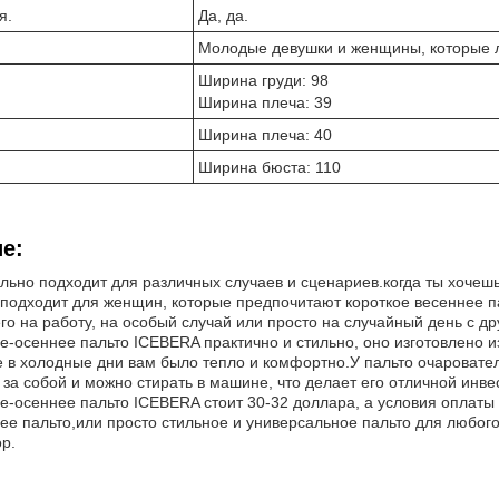
я.
Да, да.
Молодые девушки и женщины, которые 
Ширина груди: 98
Ширина плеча: 39
Ширина плеча: 40
Ширина бюста: 110
е:
льно подходит для различных случаев и сценариев.когда ты хочешь
 подходит для женщин, которые предпочитают короткое весеннее п
го на работу, на особый случай или просто на случайный день с др
е-осеннее пальто ICEBERA практично и стильно, оно изготовлено 
же в холодные дни вам было тепло и комфортно.У пальто очароват
 за собой и можно стирать в машине, что делает его отличной ин
-осеннее пальто ICEBERA стоит 30-32 доллара, а условия оплаты 
ее пальто,или просто стильное и универсальное пальто для любог
р.