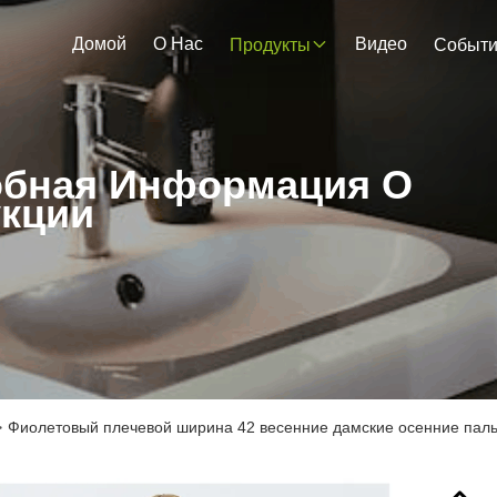
Домой
О Нас
Видео
Продукты
Событ
бная Информация О
кции
>
Фиолетовый плечевой ширина 42 весенние дамские осенние паль