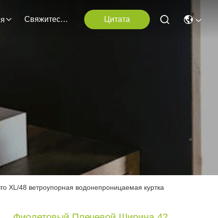
Свяжитесь С Нами
Цитата
ия
то XL/48 ветроупорная водонепроницаемая куртка
Фиолетовый Плечевой Ширина 42