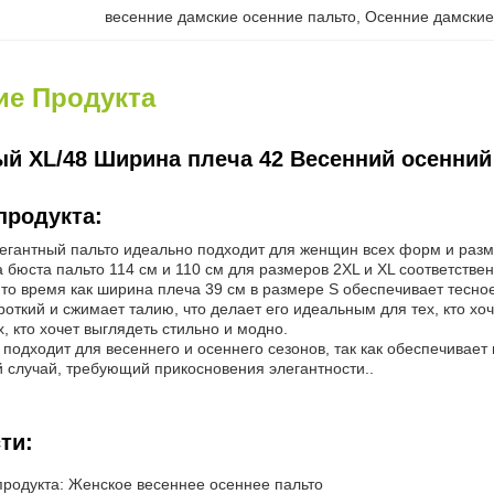
весенние дамские осенние пальто
, 
Осенние дамские
ие Продукта
й XL/48 Ширина плеча 42 Весенний осенний
продукта:
легантный пальто идеально подходит для женщин всех форм и разм
бюста пальто 114 см и 110 см для размеров 2XL и XL соответствен
 то время как ширина плеча 39 см в размере S обеспечивает тесное
роткий и сжимает талию, что делает его идеальным для тех, кто хо
, кто хочет выглядеть стильно и модно.
подходит для весеннего и осеннего сезонов, так как обеспечивает
й случай, требующий прикосновения элегантности..
ти:
продукта: Женское весеннее осеннее пальто