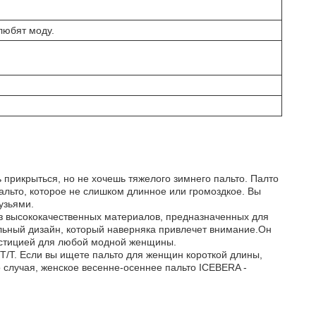
любят моду.
 прикрыться, но не хочешь тяжелого зимнего пальто. Палто
альто, которое не слишком длинное или громоздкое. Вы
узьями.
из высококачественных материалов, предназначенных для
ельный дизайн, который наверняка привлечет внимание.Он
вестицией для любой модной женщины.
T/T. Если вы ищете пальто для женщин короткой длины,
о случая, женское весенне-осеннее пальто ICEBERA -