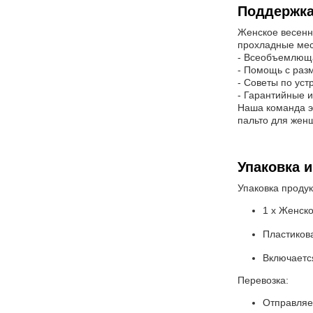
Поддержка
Женское весенне
прохладные мес
- Всеобъемлюща
- Помощь с разм
- Советы по ус
- Гарантийные и
Наша команда э
пальто для жен
Упаковка и
Упаковка продук
1 x Женск
Пластиков
Включается
Перевозка:
Отправляет