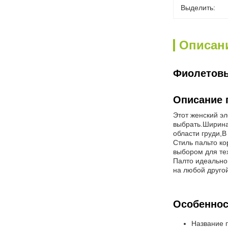
Выделить:
Описан
Фиолетовы
Описание 
Этот женский э
выбрать.Ширина 
области груди,В
Стиль пальто ко
выбором для тех
Палто идеально 
на любой друго
Особеннос
Название 