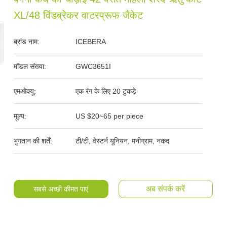
XL/48 विंडब्रेकर वाटरप्रूफ जैकेट
ब्रांड नाम:
ICEBERA
मॉडल संख्या:
GWC3651I
एमओक्यू:
एक रंग के लिए 20 टुकड़े
मूल्य:
US $20~65 per piece
भुगतान की शर्तें:
टी/टी, वेस्टर्न यूनियन, मनीग्राम, नकद
अब संपर्क करें
सबसे अच्छी कीमत पाएं