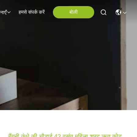
हमसे संपर्क करें
बोली
नाएँ
बैंगनी कंधे की चौड़ाई 42 वसंत महिला शरद ऋतु कोट