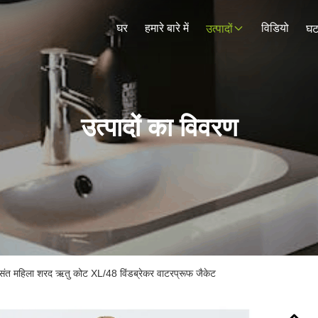
घर
हमारे बारे में
विडियो
उत्पादों
घट
उत्पादों का विवरण
 वसंत महिला शरद ऋतु कोट XL/48 विंडब्रेकर वाटरप्रूफ जैकेट