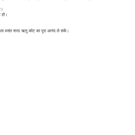
ए।
ट हो।
महिला वसंत शरद ऋतु कोट का पूरा आनंद ले सकें।