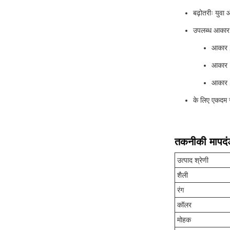
बढ़ोतरीः युवा
उपलब्ध आकार
आकार X
आकार L
आकार S
के लिए एकदम स
तकनीकी मापदं
उत्पाद श्रेणी
शैली
रंग
कॉलर
मोहक