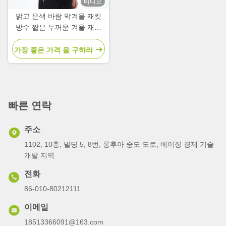
비디오
밝고 은색 바람 막겨울 재킷
방수 짧은 두꺼운 겨울 재킷
남성 빛나는 천
가장 좋은 가격 을 구하라
빠른 연락
주소
1102, 10층, 빌딩 5, 8번, 롱후아 중도 도로, 베이징 경제 기술
개발 지역
전화
86-010-80212111
이메일
18513366091@163.com