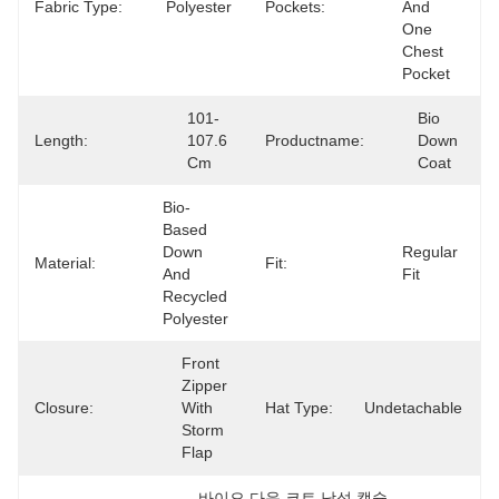
Fabric Type:
Polyester
Pockets:
And 
One 
Chest 
Pocket
101-
Bio 
Length:
107.6 
Productname:
Down 
Cm
Coat
Bio-
Based 
Down 
Regular 
Material:
Fit:
And 
Fit
Recycled 
Polyester
Front 
Zipper 
Closure:
With 
Hat Type:
Undetachable
Storm 
Flap
바이오 다운 코트 남성 캡슐
, 