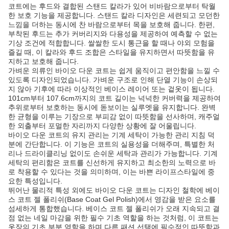
코트에는 후드와 결합된 스탠드 칼라가 있어 비바람으로부터 탁월
한 보호 기능을 제공합니다. 스탠드 칼라 디자인은 세련되고 모던한
느낌을 더하는 동시에 찬 바람으로부터 목을 보호해 줍니다. 한편,
부착된 후드는 추가 커버리지와 다용성을 제공하여 예측할 수 없는
기상 조건에 적합합니다. 쌀쌀한 도시 통근을 할 때나 야외 모험을
즐길 때, 이 칼라와 후드 조합은 스타일을 유지하면서 따뜻함을 유
지하고 보호해 줍니다.
가벼운 의류인 바이오 다운 코트는 쉽게 움직이고 편안함을 느낄 수
있도록 디자인되었습니다. 가벼운 구조로 인해 단열 기능이 손상되
지 않아 기후에 따라 이상적인 베이스 레이어 또는 겉옷이 됩니다.
101cm부터 107.6cm까지의 코트 길이는 넉넉한 커버력을 제공하여
추위로부터 보호하는 동시에 돋보이는 실루엣을 유지합니다. 완벽
한 균형을 이루는 기장으로 부피감 없이 따뜻함을 선사하며, 캐주얼
한 외출부터 포멀한 자리까지 다양한 상황에 잘 어울립니다.
바이오 다운 코트의 유지 관리는 기계 세탁이 가능한 관리 지침 덕
분에 간단합니다. 이 기능은 코트의 실용성을 더해주며, 특별한 처
리나 드라이클리닝 없이도 손쉬운 세탁과 관리가 가능합니다. 기계
세탁의 편리함은 코트를 신선하게 유지하고 최소한의 노력으로 바
로 착용할 수 있다는 것을 의미하며, 이는 바쁜 라이프스타일에 중
요한 특성입니다.
뛰어난 물리적 특성 외에도 바이오 다운 코트는 디자인 철학에 베이
스 코트 젤 폴리쉬(Base Coat Gel Polish)에서 영감을 받은 요소를
섬세하게 통합했습니다. 베이스 코트 젤 폴리쉬가 오래 지속되고 결
점 없는 네일 마감을 위한 필수 기초 역할을 하는 것처럼, 이 코트는
옷장의 기초 부분 역할을 하며 다른 패션 선택에 필수적인 따뜻함과