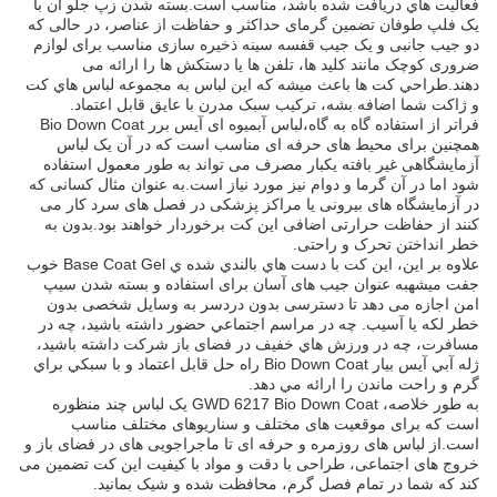
فعاليت هاي دريافت شده باشد، مناسب است.بسته شدن زپ جلو آن با
یک فلپ طوفان تضمین گرمای حداکثر و حفاظت از عناصر، در حالی که
دو جیب جانبی و یک جیب قفسه سینه ذخیره سازی مناسب برای لوازم
ضروری کوچک مانند کلید ها، تلفن ها یا دستکش ها را ارائه می
دهند.طراحي کت ها باعث ميشه که اين لباس به مجموعه لباس هاي کت
و ژاکت شما اضافه بشه، ترکیب سبک مدرن با عایق قابل اعتماد.
فراتر از استفاده گاه به گاه،لباس آبمیوه ای آیس برر Bio Down Coat
همچنین برای محیط های حرفه ای مناسب است که در آن یک لباس
آزمایشگاهی غیر بافته یکبار مصرف می تواند به طور معمول استفاده
شود اما در آن گرما و دوام نیز مورد نیاز است.به عنوان مثال کسانی که
در آزمایشگاه های بیرونی یا مراکز پزشکی در فصل های سرد کار می
کنند از حفاظت حرارتی اضافی این کت برخوردار خواهند بود.بدون به
خطر انداختن تحرک و راحتی.
علاوه بر اين، اين کت با دست هاي بالندي شده ي Base Coat Gel خوب
جفت ميشهبه عنوان جیب های آسان برای استفاده و بسته شدن سیپ
امن اجازه می دهد تا دسترسی بدون دردسر به وسایل شخصی بدون
خطر لکه یا آسیب. چه در مراسم اجتماعي حضور داشته باشيد، چه در
مسافرت، چه در ورزش هاي خفيف در فضای باز شرکت داشته باشيد،
ژله آبي آيس بيار Bio Down Coat راه حل قابل اعتماد و با سبکي براي
گرم و راحت ماندن را ارائه مي دهد.
به طور خلاصه، GWD 6217 Bio Down Coat یک لباس چند منظوره
است که برای موقعیت های مختلف و سناریوهای مختلف مناسب
است.از لباس های روزمره و حرفه ای تا ماجراجویی های در فضای باز و
خروج های اجتماعی، طراحی با دقت و مواد با کیفیت این کت تضمین می
کند که شما در تمام فصل گرم، محافظت شده و شیک بمانید.