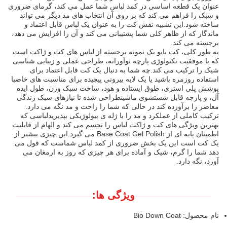
عنوان یک قطعه اساسی در کمد لباس شما عمل می کند، گرمای ضروری
و سبک را فراهم می کند که بر روی آن انتخاب های مد دیگر می تواند
ساخته شود.این تشبیه نقش کت را به عنوان یک لباس قابل اعتماد و
ماندگار که از ظاهر کلی شما پشتیبانی می کند و آن را افزایش می دهد،
برجسته می کند.
به طور کلی، کت بایو یک نمونه برجسته از لباس های کت و ژاکت است
که با موفقیت تکنولوژی پارچه نوآورانه، طراحی عملی و زیبایی شناسی
شیک را ترکیب می کند.چه شما به دنبال یک کت قابل اعتماد برای
استفاده روزمره باشید یا یک لایه بیرونی پیچیده برای مناسبت های خاصبا
پوشش پلی استری، طوق ایستاده و هود، ساخت سبک وزن، طول ایده
آل، و پارچه قابل شستشوی ماشینطراحی شده تا نیازهای سبک زندگی
معاصر را برآورده کند در حالی که شما را راحت و مد نگه می دارد.
ترکیب کاملی از عملکرد و مد را با ژله ی بیولوژیکی بپذیریدلباسی که
بهترین ویژگی های کت و ژاکت لباس را تجسم می کند و الهام از قابلیت
اطمینان پایه ای از Base Coat Gel Polish می گیرد.این چیزی بیشتر از
یک کت است این یک بخش ضروری از کمد لباس شماست که قول می
دهد شما را گرم، شیک و آماده برای هر چیزی که روز به ارمغان می
آورد، نگه دارد.
ویژگی ها:
نام محصول: Bio Down Coat