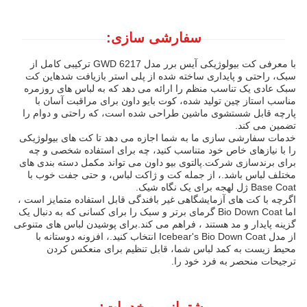
سفارشی سازی:
با معرفی کت بیولوژیکی آیس برر مدل GWD 6217 ترکیبی کامل از
سبک، راحتی و پایداری ساخته شده از پلی استر بازیافت شدهاین کت
سبک عادی یک تناسب منظم را ارائه می دهد که به لباس های روزمره
مناسب استاز چین تولید شده، کوت بایو داون برای مراقبت آسان با
پارچه قابل شستشوی ماشین طراحی شده است، که راحتی و دوام را
تضمین می کند.
خدمات سفارشی سازی ما به شما اجازه می دهد تا کت های بیولوژیکی
را با نیازهای خاص خود متناسب کنید، چه برای استفاده شخصی و چه
برای برندسازی شرکت.پالتوی بیو داون می تواند مکمل دسته بندی های
مختلف لباس باشد.، از جمله کت و ژاکت لباس، و حتی جفت خوب با
Base Coat ژل لهجه برای یک نگاه شیک.
اگرچه با کت های آزمایشگاهی غیر بافندگی قابل استفاده متمایز است ،
اما Bio Down Coat گرمای برتر و سبک را برای کسانی که به دنبال یک
گزینه پایدار و مد هستند ، فراهم می کند.برای پوشیدن لباس های متنوعی
از مدل Icebear's Bio Down Coat انتخاب کنید.، افزونه دوستانه با
محیط زیست به کمد لباس شما، قابل تنظیم برای منعکس کردن
ترجیحات منحصر به فرد خود را.