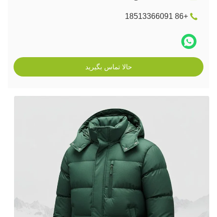
+86 18513366091
حالا تماس بگیرید