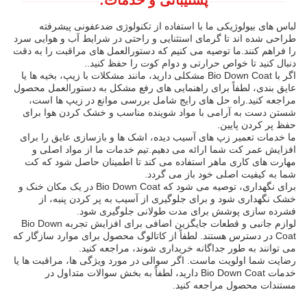
پشتیبانی و خدمات:
لباس های بیولوژیکی ما با استفاده از تکنولوژی ضدعفونی پیشرفته
طراحی شده اند تا گرمای استثنایی و راحتی در شرایط آب و هوایی سرد
را فراهم کنند.ما توصیه می کنیم که دستورالعمل های مراقبت را به دقت
دنبال کنید تا خواص حرارتی و دوام کوت را حفظ کنید..
اگر با Bio Down Coat مشکلی دارید، مانند مشکلات با زیپ، بخیه ها یا
عایق بندی، لطفاً برای راهنمایی های رفع مشکل به دستورالعمل محصول
مراجعه کنید.راه حل های رایج شامل بررسی موانع در زیپ ها است،
شستن دست به آرامی با مواد شوینده مناسب و خشک کردن هوا برای
حفظ پر کردن پایین.
ما خدمات تعمیر زپ های آسیب دیده، اشک ها و بازسازی عایق را برای
افزایش عمر کت شما ارائه می دهیم.تیم خدمات ما از مواد اصلی و
مهارت های کاری ماهر استفاده می کند تا اطمینان حاصل شود که کت
شما به کیفیت اصلی خود باز می گردد.
برای نگهداری، توصیه می شود که Bio Down Coat در یک مکان خنک و
خشک نگهداری شود و برای جلوگیری از آسیب به پر کردن پنبه، از
فشرده سازی پوشش برای مدت طولانی جلوگیری شود.
لوازم جانبی و قطعات جایگزین اضافی برای افزایش تجربه Bio Down
Coat در دسترس هستند. لطفاً از کاتالوگ محصول برای موارد سازگار که
می توانند به طور جداگانه خریداری شوند، مراجعه کنید.
رضایت شما اولویت ماست. اگر سوالی در مورد ویژگی ها، مراقبت ها یا
خدمات Bio Down Coat دارید، لطفاً به بخش سوالات متداول در
مستندات محصول مراجعه کنید.