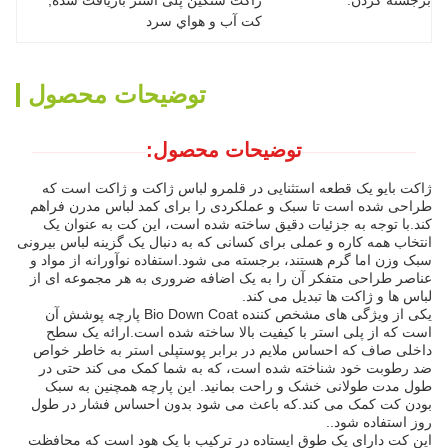
برجسته کردن:
ژاکت سنگین پلی استر بازیافت شده
, 
کت آب و هواي سرد
توضیحات محصول
توضیحات محصول:
ژاکت بایو یک قطعه استثنایی در قلمرو لباس ژاکت و ژاکت است که
طراحی شده است تا سبک و عملکردی را برای کمد لباس مدرن فراهم
کند.با توجه به جزئیات دقیق ساخته شده است، این کت به عنوان یک
انتخاب همه کاره و عملی برای کسانی که به دنبال یک گزینه لباس بیرونی
سبک وزن اما گرم هستند، برجسته می شود.استفاده نوآورانه از مواد و
عناصر طراحی متفکر آن را به یک اضافه ضروری به هر مجموعه ای از
لباس ها و ژاکت ها تبدیل می کند.
یکی از ویژگی های مشخص کننده Bio Down Coat پارچه پوشش آن
است که از پلی استر با کیفیت بالا ساخته شده است.ارائه یک سطح
داخلی صاف که احساس ملایم در برابر پوستپلی استر به خاطر خواص
ضد رطوبت خود شناخته شده است، که به شما کمک می کند حتی در
طول مدت طولانی خشک و راحت بمانید. این پارچه همچنین به سبک
بودن کت کمک می کند.که باعث می شود بدون احساس فشار در طول
روز استفاده شود..
این کت دارای یک طوق ایستاده در ترکیب با یک هود است که محافظت