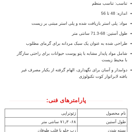
تناسب: تناسب منظم
اندازه: 48 تا 56
مواد: پلی استر بازیافت شده و پلی استر مبتنی بر زیست
طول آستین: 68-71.3 سانتی متر
طراحی شده به عنوان یک سبک مردانه برای گرمای مطلوب
شامل مواد پایدار مشابه با پتو پوست حیوانات برای راحتی سازگار
با محیط زیست
دوامدار و آسان برای نگهداری، الهام گرفته از یکبار مصرف غیر
بافته لابراتوار کوت تکنولوژی
پارامترهای فنی:
نام محصول
ژئوتراپی
طول آستین
۶۸- ۷۱٫۳ سانتی متر
بسته شدن
زپ جلو با فلپ طوفان