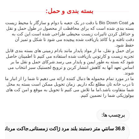
بسته بندی و حمل:
هر Bio Down Coat با دقت در یک جعبه با دوام و سازگار با محیط زیست
بسته بندی شده است که برای محافظت از محصول در طول حمل و نقل
و حداقل کردن تاثیرات زیست محیطی طراحی شده است.این کت به
دقت تافته و با کاغذ بازیافت شده پیچیده می شود تا شکل و تمیز آن
حفظ شود.
برای حمل و نقل، ما از مواد پایدار مانند بادام زمینی های بسته بندی قابل
تجزیه زیست و کارتونی بازیافت شده استفاده می کنیم تا اطمینان حاصل
شود که بسته به طور ایمن و پایدار می رسد.شرکای حمل و نقل ما بر
اساس تعهد آنها به کاهش انتشار کربن و ترویج لجستیک سبز انتخاب می
شوند.
ما در مورد تمام محموله ها دنبال کننده ارائه می دهیم تا شما را از انبار ما
تا درب خانه تان مطلع نگه داریم. زمان تحویل ممکن است بسته به محل
شما متفاوت باشد،اما ما تلاش می کنیم تا تحویل به موقع و امن کت های
بیولوژیکی شما را تضمین کنیم.
برچسب ها:
36.8 سانتي متر دستبند بلند مرد ژاکت زمستانی,جاکت مردانه مناسب,ژاکت گرم و پوشیده