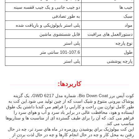
جیب ها
دو جیب جانبی و یک جیب قفسه سینه
سبک
به طور تصادفی
مواد
پلی استر بایولوژیکی و بازیافت شده
دستورالعمل های مراقبت
قابل شستشوی ماشین
نوع پارچه
پلی استر
طول
101-107.6 سانتی متر
پارچه پوششی
پلی استر
کاربردها:
کوت آیس برر Bio Down Coat، شماره مدل GWD 6217، یک گزینه
پوشاک بیرونی متنوع و شیک است که از چین تولید می شود.اين کت به
طور کامل توازن بين راحت و کارايي را فراهم مي کندبا داشتن یک طوق
ایستاده و هود، محافظت عالی در برابر باد سرد و آب و هوای سرد را
فراهم می کند، که آن را برای طیف گسترده ای از مناسبت ها و سناریوها
مناسب می کند.
اين کت بيولوژيک براي پوشيدن روزمره در ماه هاي سرد تر، چه در حال
رفتن به محل کار و چه در حال انجام کارها و چه در حال لذت بردن از