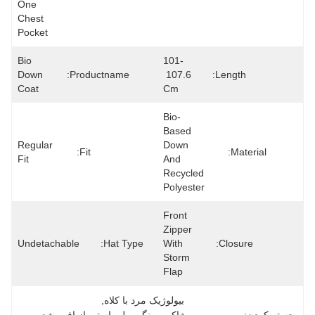
One 
Chest 
Pocket
Bio 
101-
Down 
Productname:
107.6 
Length:
Coat
Cm
Bio-
Based 
Regular 
Down 
Fit:
Material:
Fit
And 
Recycled 
Polyester
Front 
Zipper 
Undetachable
Hat Type:
With 
Closure:
Storm 
Flap
بيولوژيک مرد با کلاه
, 