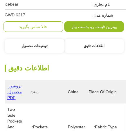
icebear
نام تجاری:
GWD 6217
شماره مدل:
بهترین قیمت رو بدست بیار
حالا تماس بگیرید
اطلاعات دقیق
توضیحات محصول
اطلاعات دقیق
بروشور 
Place Of Origin:
China
سند:
محصول 
PDF
Two 
Side 
Pockets 
And 
Pockets:
Polyester
Fabric Type: