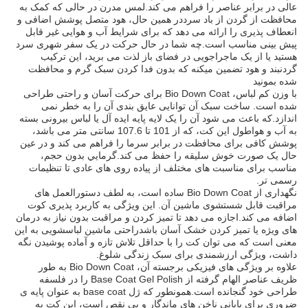
عالی در برابر عناصر را فراهم می کند.لمس مدرن در حالی که کمک به
محافظت از گردن از باد سرددر همین حال، هود متصل پوشش اضافی و
انعطاف پذیری را ارائه می دهد که برای شرایط آب و هوایی غیر قابل
پیش بینی مناسب است.چه شما در حال حرکت در یک سفر شهری سرد
هستید یا از یک ماجراجویی در فضای باز لذت می برید، اين ترکيب
گردنبند و هود تضمین ميکنه که بدون فدا کردن سبک گرم و محافظت
شده بمونيد
با وزن کم لباس، Bio Down Coat برای حرکت آسان و راحتی طراحی
شده است. ساخت سبک آن توانایی عایق بندی آن را به خطر نمی
اندازد.که باعث می شود آن را یک لایه پایه ایده آل یا لباس بیرونی بسته
به آب و هواطول این کت، که از 101 تا 107.6 سانتی متر می باشد،
پوشش کافی برای محافظت در برابر سرما را فراهم می کند و در عین
حال یک صورت خوش سلیقه را حفظ می کند.گرمايي بدون حجم،
مناسب برای مناسبت های مختلف از پیاده روی های عادی تا تنظیمات
رسمی تر.
نگهداری از Bio Down Coat ساده است، به لطف دستورالعمل های
مراقبت قابل شستشوی ماشین آن. این ویژگی به کاربرد پذیری کوت
اضافه می کند.اجازه می دهد تا تمیز کردن و مراقبت بدون نیاز به درمان
های ویژه یا تمیز کردن خشک آسان باشدراحتی ماشین لباسشویی به این
معنی است که می توان کت را با حداقل تلاش تازه و آماده پوشیدن نگه
داشت، ویژگی ارزشمندی برای سبک زندگی شلوغ.
علاوه بر ویژگی های فیزیکی برجسته آن، Bio Down Coat به طور
ظریف عناصر الهام گرفته از Base Coat Gel Polish را در فلسفه
طراحی خود گنجانده است.همونطور که ژل base coat به عنوان پایه ی
ضروری برای پایانی ناخن های ماندگار و بی نقص است، این کت به