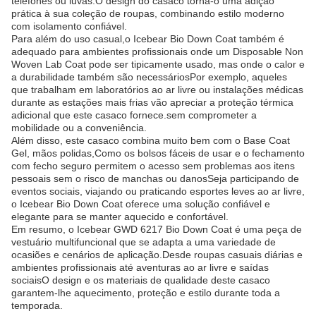
telefones ou luvas.O design do casaco torna-o uma adição
prática à sua coleção de roupas, combinando estilo moderno
com isolamento confiável.
Para além do uso casual,o Icebear Bio Down Coat também é
adequado para ambientes profissionais onde um Disposable Non
Woven Lab Coat pode ser tipicamente usado, mas onde o calor e
a durabilidade também são necessáriosPor exemplo, aqueles
que trabalham em laboratórios ao ar livre ou instalações médicas
durante as estações mais frias vão apreciar a proteção térmica
adicional que este casaco fornece.sem comprometer a
mobilidade ou a conveniência.
Além disso, este casaco combina muito bem com o Base Coat
Gel, mãos polidas,Como os bolsos fáceis de usar e o fechamento
com fecho seguro permitem o acesso sem problemas aos itens
pessoais sem o risco de manchas ou danosSeja participando de
eventos sociais, viajando ou praticando esportes leves ao ar livre,
o Icebear Bio Down Coat oferece uma solução confiável e
elegante para se manter aquecido e confortável.
Em resumo, o Icebear GWD 6217 Bio Down Coat é uma peça de
vestuário multifuncional que se adapta a uma variedade de
ocasiões e cenários de aplicação.Desde roupas casuais diárias e
ambientes profissionais até aventuras ao ar livre e saídas
sociaisO design e os materiais de qualidade deste casaco
garantem-lhe aquecimento, proteção e estilo durante toda a
temporada.