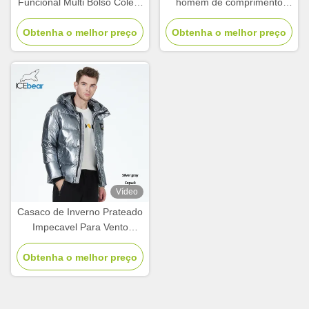
Funcional Multi Bolso Colete
homem de comprimento
Curto Para Homens
médio com quatro bolsos
Obtenha o melhor preço
algemas de tricô chapéu à
Obtenha o melhor preço
prova d'água
Vídeo
Casaco de Inverno Prateado
Impecavel Para Vento
Impecavel Para Água
Obtenha o melhor preço
Casaco de Inverno Curto
Espesso Masculino Tecido
Brilhante