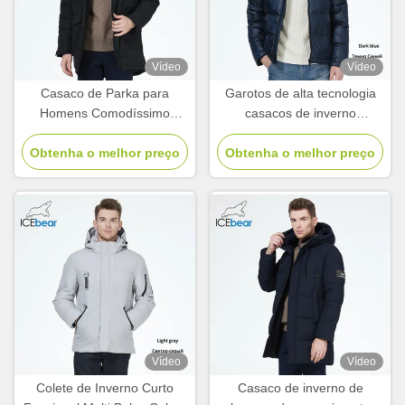
Vídeo
Vídeo
Casaco de Parka para
Garotos de alta tecnologia
Homens Comodíssimo
casacos de inverno
Tamanho L a 4XL Casaco
resistentes ao vento
Obtenha o melhor preço
com muitos bolsos
Obtenha o melhor preço
resistentes ao óleo
resistentes à água casaco
de inverno
Vídeo
Vídeo
Colete de Inverno Curto
Casaco de inverno de