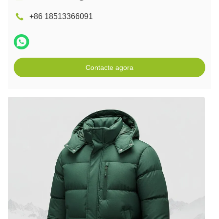
+86 18513366091
Contacte agora