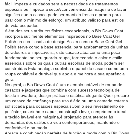
fácil limpeza e cuidados sem a necessidade de tratamentos
especiais ou limpeza a secoA conveniência da máquina de lavar
significa que o casaco pode ser mantido fresco e pronto para
usar com o mínimo de esforço, um atributo valioso para estilos
de vida ocupados.
Além dos seus atributos físicos excepcionais, o Bio Down Coat
incorpora sutilmente elementos inspirados no Base Coat Gel
Polish na sua filosofia de design.Assim como o Base Coat Gel
Polish serve como a base essencial para acabamentos de unhas
duradouros e impecáveis., este casaco atua como uma peça
fundamental no seu guarda-roupa, fornecendo o calor e estilo
essenciais sobre os quais outras escolhas de moda podem ser
construídas.Esta analogia sublinha o papel do casaco como uma
roupa confiável e durável que apoia e melhora a sua aparência
geral.
No geral, o Bio Down Coat é um exemplo notável de roupa de
casacos e jaquetas que combina com sucesso tecnologia de
tecido inovadora, design prático e estética elegante.Quer procure
um casaco de confiança para uso diário ou uma camada externa
sofisticada para ocasiões especiaisCom o seu revestimento de
poliéster, colarinho e capuz, construção leve, comprimento ideal
e tecido lavável em máquina,é projetado para atender às
demandas dos estilos de vida contemporâneos, mantendo-o
confortável e na moda..
Abraça a combinação perfeita de função e moda com o Bio Down