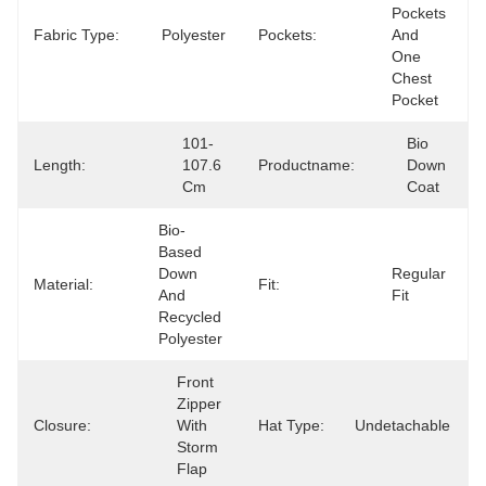
Pockets 
Fabric Type:
Polyester
Pockets:
And 
One 
Chest 
Pocket
101-
Bio 
Length:
107.6 
Productname:
Down 
Cm
Coat
Bio-
Based 
Down 
Regular 
Material:
Fit:
And 
Fit
Recycled 
Polyester
Front 
Zipper 
Closure:
With 
Hat Type:
Undetachable
Storm 
Flap