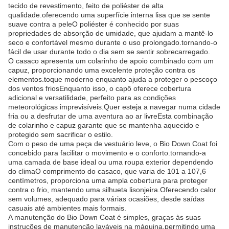
tecido de revestimento, feito de poliéster de alta
qualidade.oferecendo uma superfície interna lisa que se sente
suave contra a peleO poliéster é conhecido por suas
propriedades de absorção de umidade, que ajudam a mantê-lo
seco e confortável mesmo durante o uso prolongado.tornando-o
fácil de usar durante todo o dia sem se sentir sobrecarregado.
O casaco apresenta um colarinho de apoio combinado com um
capuz, proporcionando uma excelente proteção contra os
elementos.toque moderno enquanto ajuda a proteger o pescoço
dos ventos friosEnquanto isso, o capô oferece cobertura
adicional e versatilidade, perfeito para as condições
meteorológicas imprevisíveis.Quer esteja a navegar numa cidade
fria ou a desfrutar de uma aventura ao ar livreEsta combinação
de colarinho e capuz garante que se mantenha aquecido e
protegido sem sacrificar o estilo.
Com o peso de uma peça de vestuário leve, o Bio Down Coat foi
concebido para facilitar o movimento e o conforto.tornando-a
uma camada de base ideal ou uma roupa exterior dependendo
do climaO comprimento do casaco, que varia de 101 a 107,6
centímetros, proporciona uma ampla cobertura para proteger
contra o frio, mantendo uma silhueta lisonjeira.Oferecendo calor
sem volumes, adequado para várias ocasiões, desde saídas
casuais até ambientes mais formais.
A manutenção do Bio Down Coat é simples, graças às suas
instruções de manutenção laváveis na máquina.permitindo uma