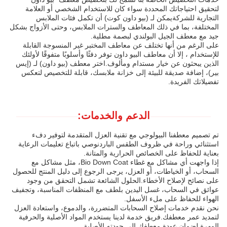
لتحقيق احتياجاتك المحددة سواء كان للاستخدام الشخصي أو العلامة
التجارية للشركةيمكن لـ (بيو داون كوت) أن تكمل فئات الملابس
المختلفة، بما في ذلك المعاطف والسترات الملابس، وحتى الأزواج بشكل
جيد مع معطف الجيل البولندي لبصمة مطلية.
على الرغم من أنها تختلف عن معاطف المختبر غير المنسوجة القابلة
للإستخدام ، إلا أن معاطف البيو داون توفر دفئًا وأسلوبًا متفوقًا لأولئك
الذين يبحثون عن خيار مستدام ومألوف.اختر معطف (بيو داون) لـ (إيس
بير)، إضافة صديقة للبيئة إلى خزانة ملابسك، قابلة للتخصيص لتعكس
تفضيلاتك الفريدة.
الدعم والخدمات:
تم تصميم معطفنا البيولوجي مع تقنية العزل المتقدمة لتوفير دفء
استثنائي وراحة في ظروف الطقس الباردنوصي باتباع تعليمات الرعاية
بعناية للحفاظ على الخصائص الحرارية والمتانة.
إذا واجهت أي مشاكل مع غطاء Bio Down Coat، مثل مشاكل مع
السحاب، أو الخياطات، أو العزل، يرجى الرجوع إلى دليل المنتج للحصول
على نصائح لإصلاح الأخطاء.الحلول الشائعة تشمل التحقق من وجود
عوائق في السحاب، غسل اليدين بلطف مع المنظفات المناسبة، وتجفيف
الهواء للحفاظ على ملء الأسفل.
نحن نقدم خدمات إصلاح السحابات المتضررة، والدموع، واستعادة العزل
لتمديد عمر معطفك.فريق خدمة لدينا يستخدم المواد الأصلية والحرفية
المهرة لضمان عودة معطفك إلى جودته الأصلية.