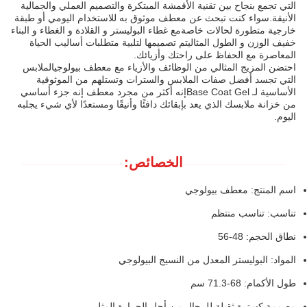
التي تجمع بنجاح بين تقنية الأقمشة المبتكرة والتصميم العملي والجمالية
الأنيقة.سواء كنت تبحث عن معطف موثوق به للاستخدام اليومي أو طبقة
خارجية متطورة لحالات خاصةمع غطاء البوليستر و القلادة و الغطاء و البناء
خفيف الوزن و الطول المثاليتم تصميمها لتلبية متطلبات أساليب الحياة
المعاصرة مع الحفاظ على راحتك وأزيائك.
احتضن المزيج المثالي من الوظائف والأزياء مع معطف بيولوجيالملابس
التي تجسد أفضل صفات الملابس والسترات وتستلهم من الموثوقية
الأساسية لـ Base Coat Gelإنه أكثر من مجرد معطف إنه جزء أساسي
من خزانة ملابسك الذي يعد بإبقائك دافئًا وأنيقًا ومستعدًا لأي شيء يجلبه
اليوم.
الخصائص:
اسم المنتج: معطف بيولوجي
تناسب: تناسب منتظم
نطاق الحجم: 48-56
المواد: البوليستر المعدل من النسيج البيولوجي
طول الأكمام: 68-71.3 سم
مصممة كسترة ثقيلة للرجال من أجل الحرارة المثلى