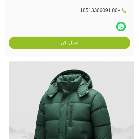
+86 18513366091
اتصل الآن