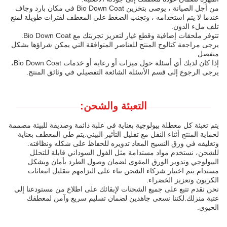
من أجل الصيانة ، يوصى بتخزين Bio Down Coat في مكان بارد وجاف
عندما لا يتم استخدامه ، وتجنب الضغط على المعطف لفترات طويلة لمنع
تلف ملء الدون.
تتوفر ملحقات إضافية وقطع غيار لتعزيز تجربتك مع Bio Down Coat.
يرجى مراجعة كتالوج المنتج للعناصر المتوافقة التي يمكن شراؤها بشكل
منفصل.
إذا كان لديك أي أسئلة حول ميزات أو رعاية أو خدمات Bio Down Coat،
يرجى الرجوع إلى قسم الأسئلة الشائعة التفصيلي في وثائق المنتج.
التعبئة والشحن:
يتم تعبئة كل معطلة بيولوجية بعناية في علبة دائمة وصديقة للبيئة مصممة
لحماية المنتج أثناء النقل مع تقليل التأثير البيئي.يتم طي المعطف بعناية
وتغليفه في ورق النسيج المعاد تدويره للحفاظ على شكله ونظافته.
للشحن، نستخدم مواد مستدامة مثل الفول السوداني قابلة للتحلل
البيولوجي وتدوير الورق المقوى لضمان وصول الطرد بأمان وبشكل
مستدام.يتم اختيار شركاء الشحن بناء على التزامهم بتقليل انبعاثات
الكربون وتعزيز الخضراء.
نحن نقدم تتبع على جميع الشحنات لإبقائك على اطلاع من مستودعنا إلى
عتبة منزلك.لكننا نسعى جاهدين لضمان تسليم سريع وآمن لمعطفك
الحيوي.