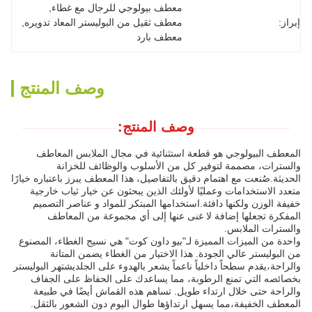
معطف بيولوجي للرجال مع غطاء
, 
إبراز:
معطف ثقيل من البوليستر المعاد تدويره
, 
معطف بارد
وصف المنتج
وصف المنتج:
المعطف البيولوجي هو قطعة استثنائية في مجال الملابس المعاطف
والسترات، مصممة لتوفير كل من الأسلوب والوظائف للخزانة
الحديثة.صُنعت مع اهتمام دقيق بالتفاصيل، هذا المعطف يبرز باعتباره خيارًا
متعدد الاستخدامات وعمليًا لأولئك الذين يبحثون عن خيار ثياب خارجية
خفيفة الوزن ولكنها دافئة.استخدامها المبتكر للمواد و عناصر التصميم
المفكرة تجعلها إضافة لا غنى عنها إلى أي مجموعة من المعاطف
والسترات الملابس.
واحدة من الميزات المميزة لـ"بيو داون كوت" هي نسيج الغطاء، المصنوع
من البوليستر عالي الجودة. هذا الاختيار من الغطاء يضمن المتانة
والراحة،يقدم سطحاً داخلياً ناعماً يشعر بالهدوء على الجلديشتهر البوليستر
بخصائصه التي تمنع الرطوبة، مما يساعدك على الحفاظ على الجفاف
والراحة حتى خلال ارتداء طويل. تساهم هذه القماش أيضًا في طبيعة
المعطف الخفيفة،مما يسهل ارتداؤها طوال اليوم دون الشعور بالثقل.