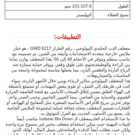
الطول
101-107.6 سم
نسيج الغطاء
البوليستر
التطبيقات:
معطف الدب الجليدي البيولوجي ، رقم الطراز GWD 6217 ، هو خيار
ملابس خارجية متعددة الاستخدامات وأنيقة من الصين. تم تصميمه مع
تناسب منتظم ويتوفر في الأحجام 48 إلى 56 ،هذا المعطف يوازن تماما
بين الراحة والوظيفةيحتوي على طوق وقفز، ويوفر حماية ممتازة ضد
الرياح الباردة والطقس البارد، مما يجعلها مناسبة لمجموعة واسعة من
المناسبات والسيناريوهات.
هذا المعطف البيولوجي مثالي لارتداء يومي خلال الأشهر الباردة، سواء
كنت في طريقك إلى العمل، أو تقوم ببعض المهمات، أو تستمتع بأنشطة
في الهواء الطلق.يضمن إغلاق السحاب الأمامي مع فتحة العاصفة الحرارة
القصوى والحماية من العناصر، بينما الجيبين الجانبيين وجيب الصدر واحد
توفر تخزين مريح للأغراض الأساسية الصغيرة مثل المفاتيح أو الهواتف أو
القفازات.تصميم المعطف يجعله إضافة عملية لمجموعة الملابس الخاصة
بك، يجمع بين الأسلوب الحديث مع العزل الموثوق به.
ما عدا الاستخدام العاديمعطف الـ Icebear Bio Down مناسب أيضاً
للبيئات المهنية حيث يمكن استخدام معطف مختبر غير منسوج مرة واحدة
ولكن حيث يتطلب أيضاً الدفء والمتانةعلى سبيل المثال، أولئك الذين