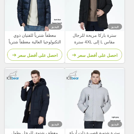
فيديو
فيديو
سترة باركا مريحة للرجال
معطفاً شترياً للفتيان ذوي
مقاس L إلى 4XL سترة
التكنولوجيا العالية معطفاً شترياً
بيولوجية مع جيوب عديدة
مقاوماً للرياح ومقاوماً للزيت
ومقاوماً للماء
احصل على أفضل سعر
احصل على أفضل سعر
فيديو
فيديو
سترة شتوية قصيرة ذات أزياء
معطف شتوي للرجل بطول