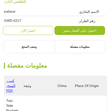
للطقس البارد
icebear
الاسم التجاري:
GWD 6217
رقم الطراز:
احصل على أفضل سعر
اتصل الآن
معلومات مفصلة
وصف المنتج
معلومات مفصلة
كتيب 
Place Of Origin:
China
وثيقة:
المنتج 
PDF
Two 
Side 
Pockets 