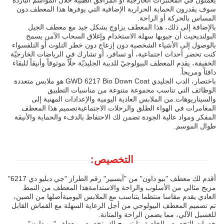
يعملون في المختبرات الخارجية أو المرافق الطبية خلال المواسم الباردة
سوف يقدرون الحماية الحرارية الإضافية التي يوفرها هذا المعطف.دون
المساس بالحركة أو الراحة.
بالإضافة إلى ذلك، هذا المعطف يزاوج بشكل جيد مع معطف الجيل
البولنديحيث أن جيوبها سهلة الاستخدام وإغلاق السحاب الآمن يسمح
بالوصول إلى الأشياء الشخصية دون إزعاج دون خطر التلوث أو التلفسواء
كنت تحضر أحداث اجتماعية، أو تسافر، أو تشارك في الرياضات الخارجيّة
الخفيفة، يقدم المعطف البيولوجيّ للدببة الجليديّة حلّاً موثوقاً وأنيقاً للبقاء
دافئاً ومريحاً.
باختصار، الدب الجليدي GWD 6217 Bio Down Coat هو ملابس متعددة
الوظائف التي تناسب مجموعة متنوعة من مناسبات التطبيق
والسيناريوهات.من الملابس العادية اليومية والإعدادات المهنية إلى
المغامرات في الهواء الطلق والرحلات الاجتماعيةتصميم هذا المعطف
المفكر ومواد عالية الجودة تضمن لك الاحتفاظ بالدفء والحماية والأنيقة
طوال الموسم.
التخصيص:
أقدم لك معطف "بيو داون" من "آيسبير" رقم الطراز "جي دبليو دي 6217"
مزيج مثالي من الأسلوب والراحة والاستدامةهذا المعطف من النمط
العادي يقدم مقاسا منتظما يتناسب مع الملابس اليوميةأصلها من الصين،
تم تصميم المعطف البيولوجي من أجل الرعاية السهلة مع القماش القابل
للغسيل الآلي، مما يضمن الراحة والمتانة.
خدمات التخصيص الخاصة بنا تسمح لك بتخصيص معطف "بيو داون"