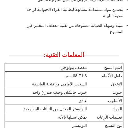
يتضمن مواد مستدامة مشابهة لبطانية الفراء الحيوانية لراحة
صديقة للبيئة
متينة وسهلة الصيانة مستوحاة من تقنية معطف المختبر غير
المنسوج
المعلمات التقنية:
اسم المنتج
معطف بيولوجي
طول الأكمام
68-71.3 سم
الإغلاق
السحب الأمامي مع فتحة العاصفة
جيوب
جيوب جانبيّتان وجيب صدريّ واحد
الأسلوب
عادي
المواد
البوليستر المعدل من النباتات البيولوجية
تعليمات الرعاية
يمكن غسلها بالآلة
نوع النسيج
البوليستر