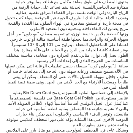
يحتوي المعطف على طوق مقاعد مكامل مع غطاء، مما يوفر حماية
ممتازة ضد العناصر.اللمسة الحديثة بينما تساعد على حماية الرقبة من
الرياح الباردةوفي الوقت نفسه، توفر الغطاء المرفق تغطية إضافية
وتعددية الأداء، مثالية لتلك الظروف الجوية غير المتوقعة.سواء كنت تتجول
في مدينة باردة أو تستمتع بمغامرة في الهواء الطلق، هذا القلادة والقبعة
مزيج يضمن لك البقاء دافئة ومحمية دون التضحية الأسلوب.
وزنها كقطعة ملابس خفيفة الوزن، تم تصميم معطف "بيو داون" من أجل
سهولة الحركة والراحة.مما يجعلها طبقة أساسية مثالية أو ثوب خارجي
اعتمادا على المناخطول المعطف يتراوح من 101 إلى 107.6 سنتيمتراً،
يوفر تغطية كافية للحماية من البرد مع الحفاظ على ظلّة ممتازة. هذا
الطول يصل إلى توازن مثالي.تقدم الحرارة دون ضخامة، مناسبة لمختلف
المناسبات من الخروج العادي إلى إعدادات أكثر رسمية.
صيانة الـ"بيو داون كوت" بسيطة، بفضل تعليمات الرعاية التي يمكن غسلها
في الآلة.تسمح بتنظيف ورعاية سهلة دون الحاجة إلى معالجات خاصة أو
تنظيف جافإن سهولة الغسيل بالآلات تعني أن المعطف يمكن أن يبقى
طازجاً ومستعداً للارتداء مع الحد الأدنى من الجهد، وهي سمة قيمة لنمط
الحياة المزدحم.
بالإضافة إلى خصائصها المادية المتميزة، يدمج Bio Down Coat بعناية
عناصر مستوحاة من Base Coat Gel Polish في فلسفة التصميم.تماماً
كما يُمثل غزل الجيل البولندي أساساً أساسياً لإنهاء الأظافر الطويلة الأمد
والتي لا تشوبه شائبة، هذا المعطف بمثابة قطعة أساسية في خزانة
ملابسك، وتوفير الدفء الأساسي والأسلوب الذي يمكن بناء خيارات
الموضة الأخرى على.هذا التشابه يؤكد على دور المعطف كملابس موثوقة
ودائمة تدعم وتعزز مظهرك العام.
وبشكل عام، فإن المعطف البيولوجي منخفض هو مثال بارز على الملابس